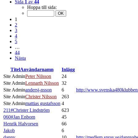
Sida
1
av
44
Hoppa till sida:
1
2
3
4
5
…
44
Nästa
Titel
Användarnamn
Inlägg
Site Admin
Peter Nilsson
24
Site Admin
Lennarth Nilsson
32
Site Admin
andersj-nsson
6
http://www.svenska480klubbe
Site Admin
Christer Nilsson
263
Site Admin
mattias gustafsson
4
211#Christer Lindström
623
060#Jan Enbom
45
Henrik Halvorsen
66
Jakob
6
danny
10
http://medlem.spray.se/dannysh