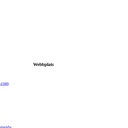
Webbplats
n.com
emsida