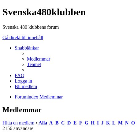
Svenska480klubben
Svenska 480 klubbens forum
Gå direkt till innehåll
Snabblänkar
Medlemmar
Teamet
FAQ
Logga in
Bli medlem
Forumindex
Medlemmar
Medlemmar
Hitta en medlem
•
Alla
A
B
C
D
E
F
G
H
I
J
K
L
M
N
O
2156 användare