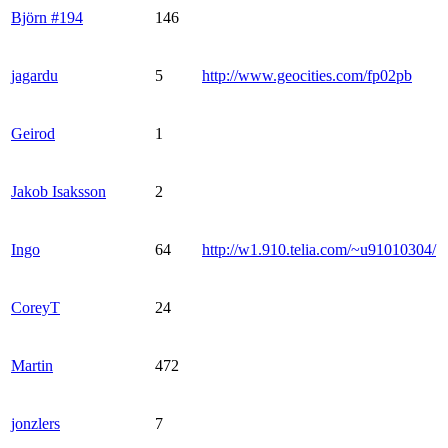
Björn #194
146
jagardu
5
http://www.geocities.com/fp02pb
Geirod
1
Jakob Isaksson
2
Ingo
64
http://w1.910.telia.com/~u91010304/
CoreyT
24
Martin
472
jonzlers
7