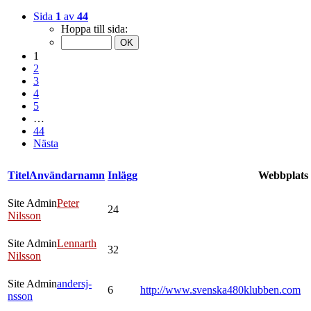
Sida
1
av
44
Hoppa till sida:
1
2
3
4
5
…
44
Nästa
Titel
Användarnamn
Inlägg
Webbplats
Site Admin
Peter
24
Nilsson
Site Admin
Lennarth
32
Nilsson
Site Admin
andersj-
6
http://www.svenska480klubben.com
nsson