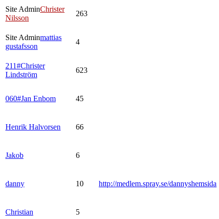
Site Admin
Christer
263
Nilsson
Site Admin
mattias
4
gustafsson
211#Christer
623
Lindström
060#Jan Enbom
45
Henrik Halvorsen
66
Jakob
6
danny
10
http://medlem.spray.se/dannyshemsida
Christian
5