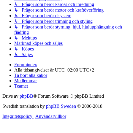
↳ Frågor som berör kaross och inredning
↳ Frågor som berör motor och kraftöverföring
↳ Frågor som berör elsystem
↳ Frågor som berör trimning och styling
↳ Frågor som berör styrning, hjul, hjulupphängning och
fjädring
↳ Mektips
Marknad köpes och säljes
↳ Köpes
↳ Säljes
Forumindex
Alla tidsangivelser är UTC+02:00 UTC+2
Ta bort alla kakor
Medlemmar
Teamet
Drivs av
phpBB
® Forum Software © phpBB Limited
Swedish translation by
phpBB Sweden
© 2006-2018
Integritetspolicy
|
Användarvillkor