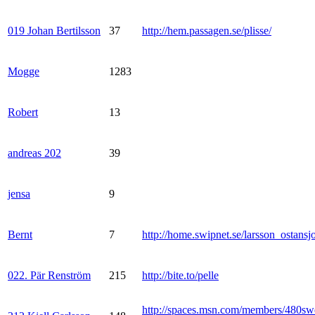
019 Johan Bertilsson
37
http://hem.passagen.se/plisse/
Mogge
1283
Robert
13
andreas 202
39
jensa
9
Bernt
7
http://home.swipnet.se/larsson_ostansj
022. Pär Renström
215
http://bite.to/pelle
http://spaces.msn.com/members/480sw