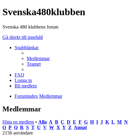
Svenska480klubben
Svenska 480 klubbens forum
Gå direkt till innehåll
Snabblänkar
Medlemmar
Teamet
FAQ
Logga in
Bli medlem
Forumindex
Medlemmar
Medlemmar
Hitta en medlem
•
Alla
A
B
C
D
E
F
G
H
I
J
K
L
M
N
O
P
Q
R
S
T
U
V
W
X
Y
Z
Annat
2156 användare