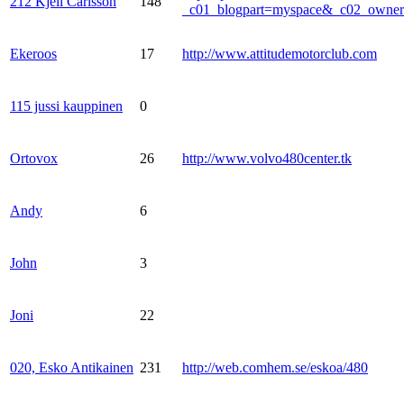
212 Kjell Carlsson
148
_c01_blogpart=myspace&_c02_own
Ekeroos
17
http://www.attitudemotorclub.com
115 jussi kauppinen
0
Ortovox
26
http://www.volvo480center.tk
Andy
6
John
3
Joni
22
020, Esko Antikainen
231
http://web.comhem.se/eskoa/480