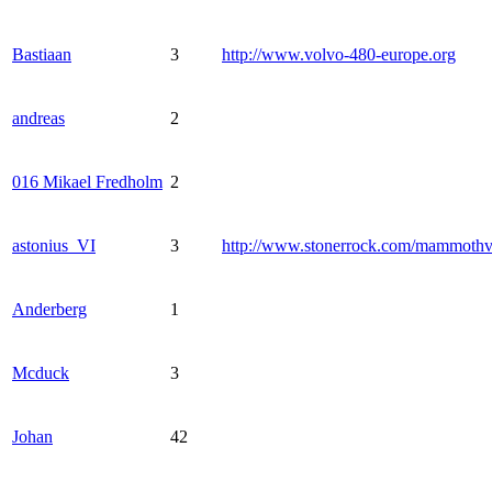
Bastiaan
3
http://www.volvo-480-europe.org
andreas
2
016 Mikael Fredholm
2
astonius_VI
3
http://www.stonerrock.com/mammoth
Anderberg
1
Mcduck
3
Johan
42