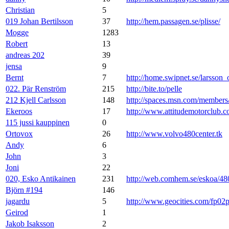
Christian
5
019 Johan Bertilsson
37
http://hem.passagen.se/plisse/
Mogge
1283
Robert
13
andreas 202
39
jensa
9
Bernt
7
http://home.swipnet.se/larsson_
022. Pär Renström
215
http://bite.to/pelle
212 Kjell Carlsson
148
http://spaces.msn.com/membe
Ekeroos
17
http://www.attitudemotorclub.
115 jussi kauppinen
0
Ortovox
26
http://www.volvo480center.tk
Andy
6
John
3
Joni
22
020, Esko Antikainen
231
http://web.comhem.se/eskoa/48
Björn #194
146
jagardu
5
http://www.geocities.com/fp02
Geirod
1
Jakob Isaksson
2