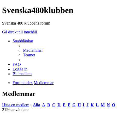
Svenska480klubben
Svenska 480 klubbens forum
Gå direkt till innehåll
Snabblänkar
Medlemmar
Teamet
FAQ
Logga in
Bli medlem
Forumindex
Medlemmar
Medlemmar
Hitta en medlem
•
Alla
A
B
C
D
E
F
G
H
I
J
K
L
M
N
O
2156 användare