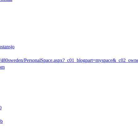
ostansjo
rs/480sweden/PersonalSpace.aspx?_c01_blogpart=myspace&_c02_ow
com
0
pb