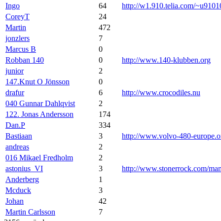
Ingo
64
http://w1.910.telia.com/~u9101
CoreyT
24
Martin
472
jonzlers
7
Marcus B
0
Robban 140
0
http://www.140-klubben.org
junior
2
147.Knut O Jönsson
0
drafur
6
http://www.crocodiles.nu
040 Gunnar Dahlqvist
2
122. Jonas Andersson
174
Dan.P
334
Bastiaan
3
http://www.volvo-480-europe.o
andreas
2
016 Mikael Fredholm
2
astonius_VI
3
http://www.stonerrock.com/m
Anderberg
1
Mcduck
3
Johan
42
Martin Carlsson
7