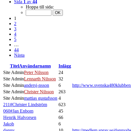
Sida
1
av
44
Hoppa till sida:
1
2
3
4
5
…
44
Nästa
Titel
Användarnamn
Inlägg
Site Admin
Peter Nilsson
24
Site Admin
Lennarth Nilsson
32
Site Admin
andersj-nsson
6
http://www.svenska480klubbe
Site Admin
Christer Nilsson
263
Site Admin
mattias gustafsson
4
211#Christer Lindström
623
060#Jan Enbom
45
Henrik Halvorsen
66
Jakob
6
danny
10
http://medlem.spray.se/dannysh