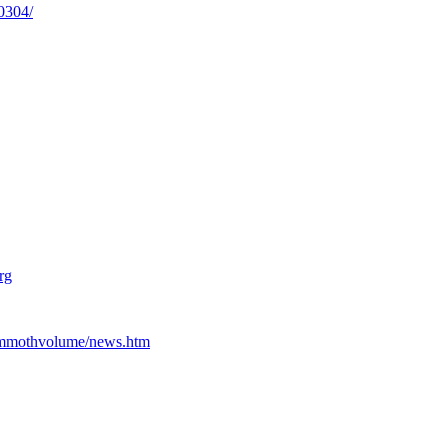
0304/
rg
ammothvolume/news.htm