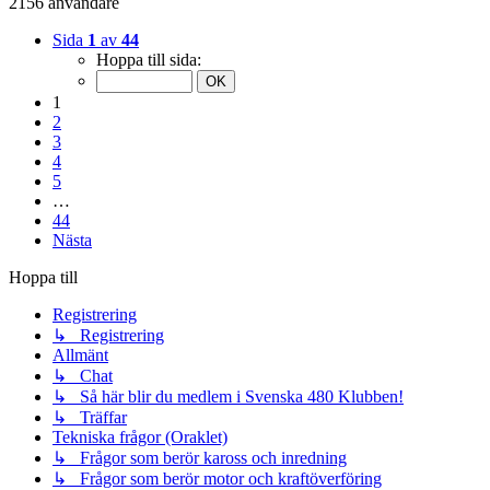
2156 användare
Sida
1
av
44
Hoppa till sida:
1
2
3
4
5
…
44
Nästa
Hoppa till
Registrering
↳ Registrering
Allmänt
↳ Chat
↳ Så här blir du medlem i Svenska 480 Klubben!
↳ Träffar
Tekniska frågor (Oraklet)
↳ Frågor som berör kaross och inredning
↳ Frågor som berör motor och kraftöverföring