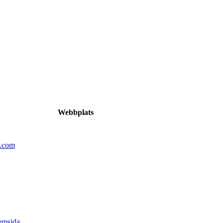
Webbplats
n.com
emsida