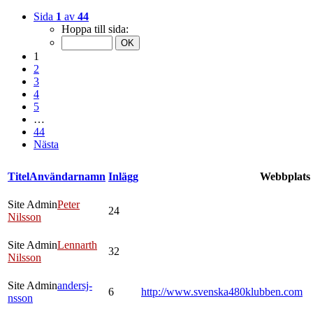
Sida
1
av
44
Hoppa till sida:
1
2
3
4
5
…
44
Nästa
Titel
Användarnamn
Inlägg
Webbplats
Site Admin
Peter
24
Nilsson
Site Admin
Lennarth
32
Nilsson
Site Admin
andersj-
6
http://www.svenska480klubben.com
nsson