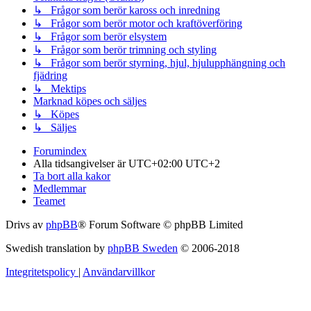
↳ Frågor som berör kaross och inredning
↳ Frågor som berör motor och kraftöverföring
↳ Frågor som berör elsystem
↳ Frågor som berör trimning och styling
↳ Frågor som berör styrning, hjul, hjulupphängning och
fjädring
↳ Mektips
Marknad köpes och säljes
↳ Köpes
↳ Säljes
Forumindex
Alla tidsangivelser är UTC+02:00 UTC+2
Ta bort alla kakor
Medlemmar
Teamet
Drivs av
phpBB
® Forum Software © phpBB Limited
Swedish translation by
phpBB Sweden
© 2006-2018
Integritetspolicy
|
Användarvillkor