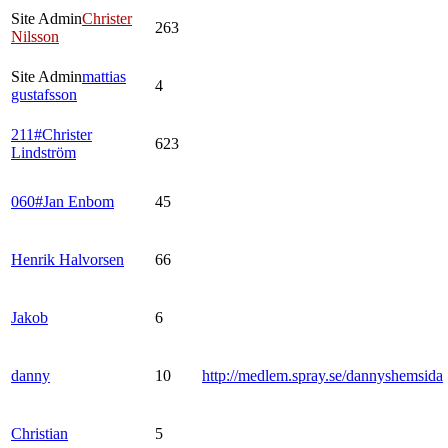
Site Admin
Christer
263
Nilsson
Site Admin
mattias
4
gustafsson
211#Christer
623
Lindström
060#Jan Enbom
45
Henrik Halvorsen
66
Jakob
6
danny
10
http://medlem.spray.se/dannyshemsida
Christian
5