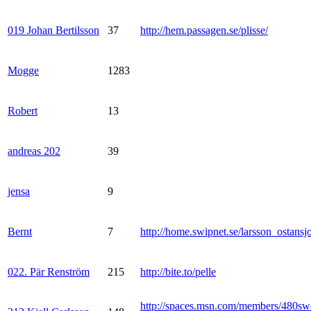
019 Johan Bertilsson
37
http://hem.passagen.se/plisse/
Mogge
1283
Robert
13
andreas 202
39
jensa
9
Bernt
7
http://home.swipnet.se/larsson_ostansj
022. Pär Renström
215
http://bite.to/pelle
http://spaces.msn.com/members/480sw