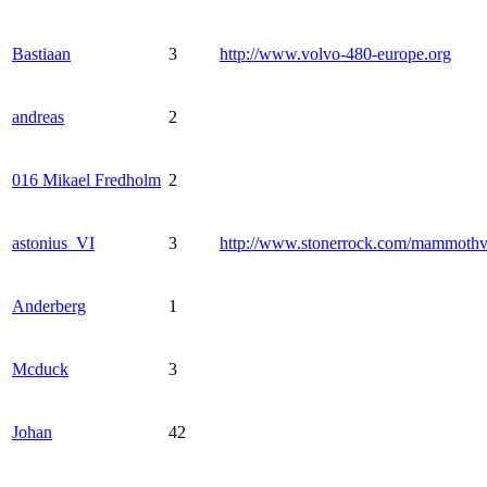
Bastiaan
3
http://www.volvo-480-europe.org
andreas
2
016 Mikael Fredholm
2
astonius_VI
3
http://www.stonerrock.com/mammoth
Anderberg
1
Mcduck
3
Johan
42