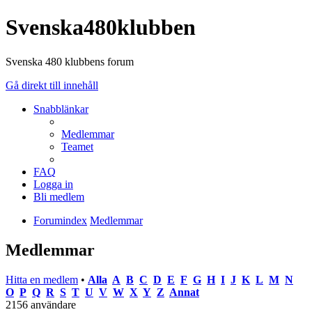
Svenska480klubben
Svenska 480 klubbens forum
Gå direkt till innehåll
Snabblänkar
Medlemmar
Teamet
FAQ
Logga in
Bli medlem
Forumindex
Medlemmar
Medlemmar
Hitta en medlem
•
Alla
A
B
C
D
E
F
G
H
I
J
K
L
M
N
O
P
Q
R
S
T
U
V
W
X
Y
Z
Annat
2156 användare