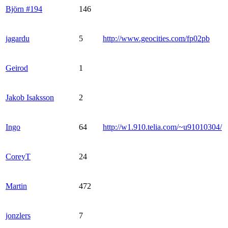
Björn #194
146
jagardu
5
http://www.geocities.com/fp02pb
Geirod
1
Jakob Isaksson
2
Ingo
64
http://w1.910.telia.com/~u91010304/
CoreyT
24
Martin
472
jonzlers
7