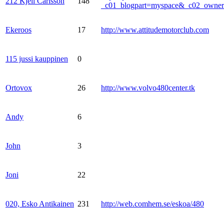
212 Kjell Carlsson
148
_c01_blogpart=myspace&_c02_own
Ekeroos
17
http://www.attitudemotorclub.com
115 jussi kauppinen
0
Ortovox
26
http://www.volvo480center.tk
Andy
6
John
3
Joni
22
020, Esko Antikainen
231
http://web.comhem.se/eskoa/480