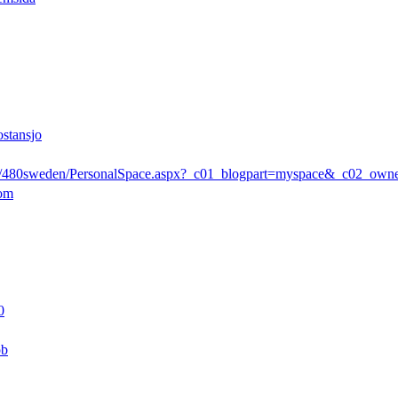
ostansjo
rs/480sweden/PersonalSpace.aspx?_c01_blogpart=myspace&_c02_ow
com
0
pb