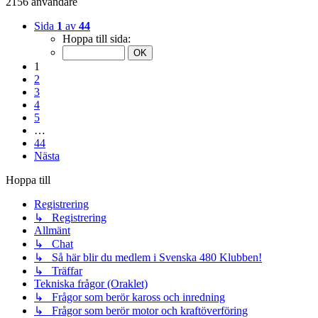
2156 användare
Sida
1
av
44
Hoppa till sida:
1
2
3
4
5
…
44
Nästa
Hoppa till
Registrering
↳ Registrering
Allmänt
↳ Chat
↳ Så här blir du medlem i Svenska 480 Klubben!
↳ Träffar
Tekniska frågor (Oraklet)
↳ Frågor som berör kaross och inredning
↳ Frågor som berör motor och kraftöverföring