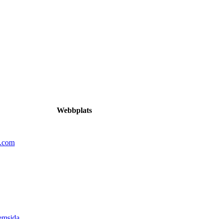
Webbplats
n.com
emsida