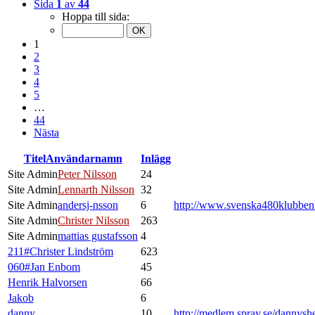
Sida
1
av
44
Hoppa till sida:
1
2
3
4
5
…
44
Nästa
Titel
Användarnamn
Inlägg
Site Admin
Peter Nilsson
24
Site Admin
Lennarth Nilsson
32
Site Admin
andersj-nsson
6
http://www.svenska480klubbe
Site Admin
Christer Nilsson
263
Site Admin
mattias gustafsson
4
211#Christer Lindström
623
060#Jan Enbom
45
Henrik Halvorsen
66
Jakob
6
danny
10
http://medlem.spray.se/dannysh