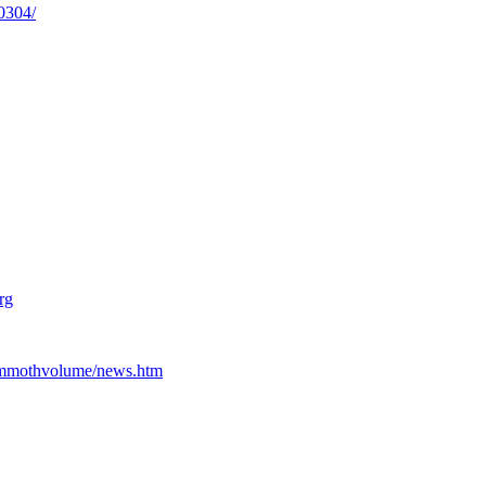
0304/
rg
ammothvolume/news.htm