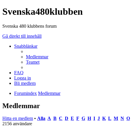
Svenska480klubben
Svenska 480 klubbens forum
Gå direkt till innehåll
Snabblänkar
Medlemmar
Teamet
FAQ
Logga in
Bli medlem
Forumindex
Medlemmar
Medlemmar
Hitta en medlem
•
Alla
A
B
C
D
E
F
G
H
I
J
K
L
M
N
O
2156 användare