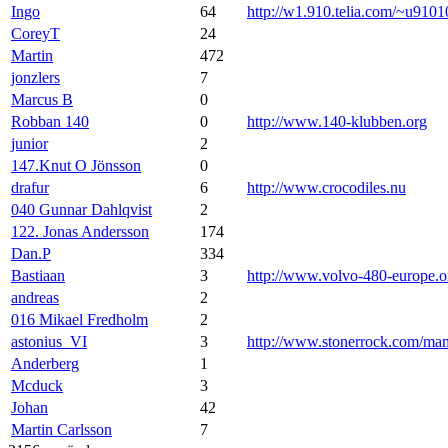
Ingo
64
http://w1.910.telia.com/~u9101
CoreyT
24
Martin
472
jonzlers
7
Marcus B
0
Robban 140
0
http://www.140-klubben.org
junior
2
147.Knut O Jönsson
0
drafur
6
http://www.crocodiles.nu
040 Gunnar Dahlqvist
2
122. Jonas Andersson
174
Dan.P
334
Bastiaan
3
http://www.volvo-480-europe.o
andreas
2
016 Mikael Fredholm
2
astonius_VI
3
http://www.stonerrock.com/m
Anderberg
1
Mcduck
3
Johan
42
Martin Carlsson
7