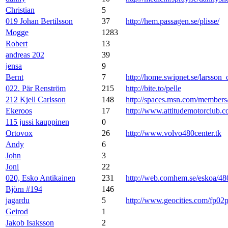
Christian
5
019 Johan Bertilsson
37
http://hem.passagen.se/plisse/
Mogge
1283
Robert
13
andreas 202
39
jensa
9
Bernt
7
http://home.swipnet.se/larsson_
022. Pär Renström
215
http://bite.to/pelle
212 Kjell Carlsson
148
http://spaces.msn.com/membe
Ekeroos
17
http://www.attitudemotorclub.
115 jussi kauppinen
0
Ortovox
26
http://www.volvo480center.tk
Andy
6
John
3
Joni
22
020, Esko Antikainen
231
http://web.comhem.se/eskoa/48
Björn #194
146
jagardu
5
http://www.geocities.com/fp02
Geirod
1
Jakob Isaksson
2