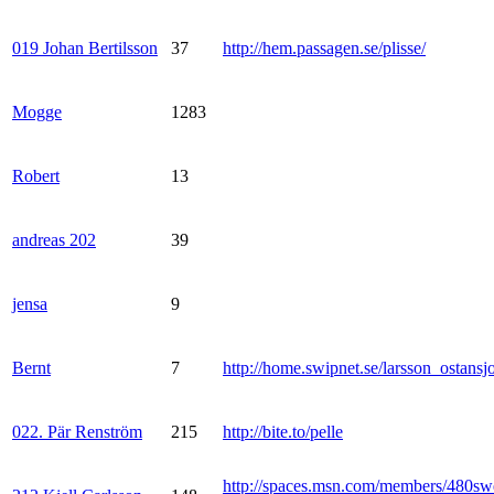
019 Johan Bertilsson
37
http://hem.passagen.se/plisse/
Mogge
1283
Robert
13
andreas 202
39
jensa
9
Bernt
7
http://home.swipnet.se/larsson_ostansj
022. Pär Renström
215
http://bite.to/pelle
http://spaces.msn.com/members/480sw