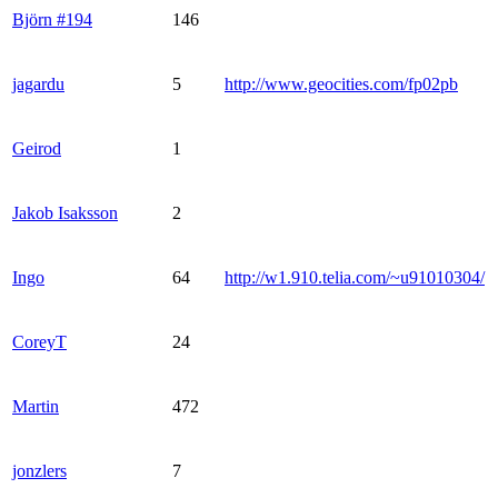
Björn #194
146
jagardu
5
http://www.geocities.com/fp02pb
Geirod
1
Jakob Isaksson
2
Ingo
64
http://w1.910.telia.com/~u91010304/
CoreyT
24
Martin
472
jonzlers
7