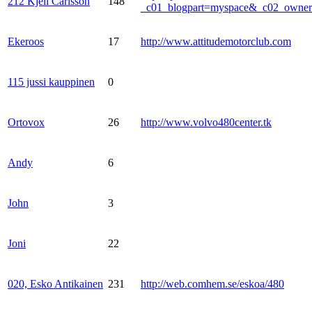
212 Kjell Carlsson
148
_c01_blogpart=myspace&_c02_own
Ekeroos
17
http://www.attitudemotorclub.com
115 jussi kauppinen
0
Ortovox
26
http://www.volvo480center.tk
Andy
6
John
3
Joni
22
020, Esko Antikainen
231
http://web.comhem.se/eskoa/480