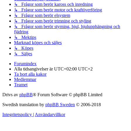
↳ Frågor som berör kaross och inredning
↳ Frågor som berör motor och kraftöverföring
↳ Frågor som berör elsystem
↳ Frågor som berör trimning och styling
↳ Frågor som berör styrning, hjul, hjulupphängning och
fjädring
↳ Mektips
Marknad köpes och säljes
↳ Köpes
↳ Säljes
Forumindex
Alla tidsangivelser är UTC+02:00 UTC+2
Ta bort alla kakor
Medlemmar
Teamet
Drivs av
phpBB
® Forum Software © phpBB Limited
Swedish translation by
phpBB Sweden
© 2006-2018
Integritetspolicy
|
Användarvillkor