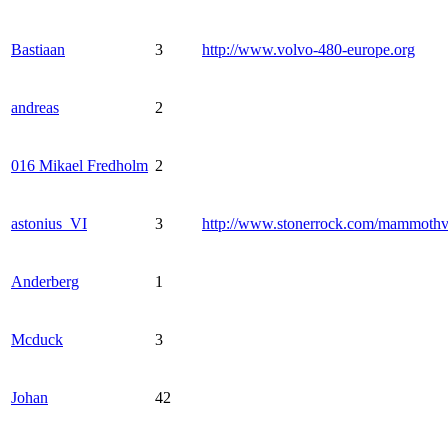
Bastiaan
3
http://www.volvo-480-europe.org
andreas
2
016 Mikael Fredholm
2
astonius_VI
3
http://www.stonerrock.com/mammoth
Anderberg
1
Mcduck
3
Johan
42