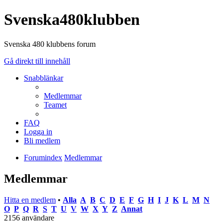
Svenska480klubben
Svenska 480 klubbens forum
Gå direkt till innehåll
Snabblänkar
Medlemmar
Teamet
FAQ
Logga in
Bli medlem
Forumindex
Medlemmar
Medlemmar
Hitta en medlem
•
Alla
A
B
C
D
E
F
G
H
I
J
K
L
M
N
O
P
Q
R
S
T
U
V
W
X
Y
Z
Annat
2156 användare