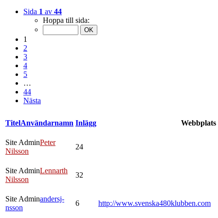
Sida
1
av
44
Hoppa till sida:
1
2
3
4
5
…
44
Nästa
Titel
Användarnamn
Inlägg
Webbplats
Site Admin
Peter
24
Nilsson
Site Admin
Lennarth
32
Nilsson
Site Admin
andersj-
6
http://www.svenska480klubben.com
nsson