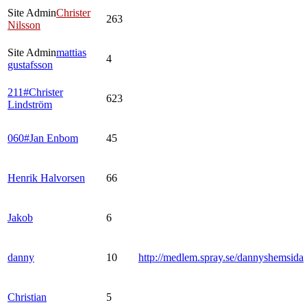
Site Admin
Christer
263
Nilsson
Site Admin
mattias
4
gustafsson
211#Christer
623
Lindström
060#Jan Enbom
45
Henrik Halvorsen
66
Jakob
6
danny
10
http://medlem.spray.se/dannyshemsida
Christian
5