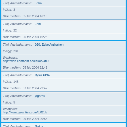
Titel, Användarnamn
John
Inlägg
3
Blev medlem
05 feb 2004 16:13
Titel, Användarnamn
Joni
Inlägg
22
Blev medlem
05 feb 2004 16:28
Titel, Användarnamn
020, Esko Antikainen
Inlägg
231
Webbplats
http://web.comhem.se/eskoa/480
Blev medlem
05 feb 2004 22:49
Titel, Användarnamn
Björn #194
Inlägg
146
Blev medlem
07 feb 2004 23:42
Titel, Användarnamn
jagardu
Inlägg
5
Webbplats
http://www.geocities.com/fp02pb
Blev medlem
09 feb 2004 20:53
Titel, Användarnamn
Geirod