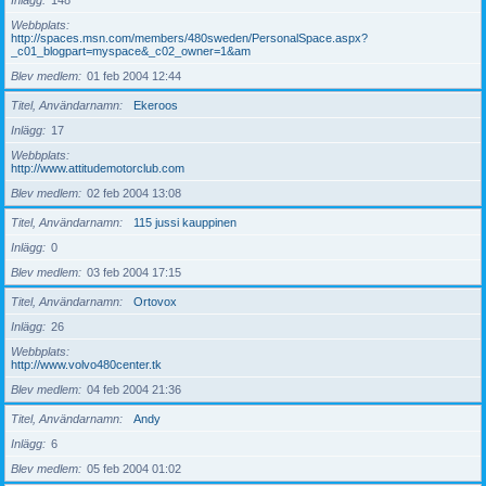
Inlägg
148
Webbplats
http://spaces.msn.com/members/480sweden/PersonalSpace.aspx?
_c01_blogpart=myspace&_c02_owner=1&am
Blev medlem
01 feb 2004 12:44
Titel, Användarnamn
Ekeroos
Inlägg
17
Webbplats
http://www.attitudemotorclub.com
Blev medlem
02 feb 2004 13:08
Titel, Användarnamn
115 jussi kauppinen
Inlägg
0
Blev medlem
03 feb 2004 17:15
Titel, Användarnamn
Ortovox
Inlägg
26
Webbplats
http://www.volvo480center.tk
Blev medlem
04 feb 2004 21:36
Titel, Användarnamn
Andy
Inlägg
6
Blev medlem
05 feb 2004 01:02