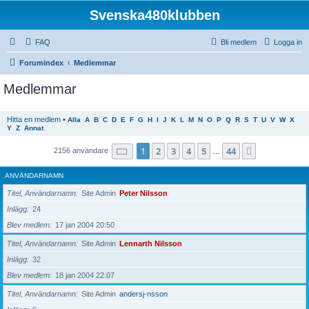
Svenska480klubben
FAQ
Bli medlem
Logga in
Forumindex
Medlemmar
Medlemmar
Hitta en medlem
•
Alla
A
B
C
D
E
F
G
H
I
J
K
L
M
N
O
P
Q
R
S
T
U
V
W
X
Y
Z
Annat
Sida
1
av
44
1
2
3
4
5
44
Nästa
2156 användare
…
ANVÄNDARNAMN
Titel, Användarnamn
Site Admin
Peter Nilsson
Inlägg
24
Blev medlem
17 jan 2004 20:50
Titel, Användarnamn
Site Admin
Lennarth Nilsson
Inlägg
32
Blev medlem
18 jan 2004 22:07
Titel, Användarnamn
Site Admin
andersj-nsson