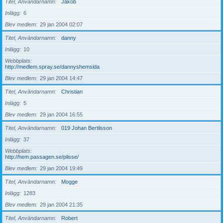
Titel, Användarnamn
Jakob
Inlägg
6
Blev medlem
29 jan 2004 02:07
Titel, Användarnamn
danny
Inlägg
10
Webbplats
http://medlem.spray.se/dannyshemsida
Blev medlem
29 jan 2004 14:47
Titel, Användarnamn
Christian
Inlägg
5
Blev medlem
29 jan 2004 16:55
Titel, Användarnamn
019 Johan Bertilsson
Inlägg
37
Webbplats
http://hem.passagen.se/plisse/
Blev medlem
29 jan 2004 19:49
Titel, Användarnamn
Mogge
Inlägg
1283
Blev medlem
29 jan 2004 21:35
Titel, Användarnamn
Robert