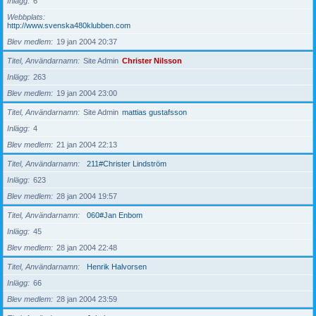
Inlägg
6
Webbplats
http://www.svenska480klubben.com
Blev medlem
19 jan 2004 20:37
Titel, Användarnamn
Site Admin
Christer Nilsson
Inlägg
263
Blev medlem
19 jan 2004 23:00
Titel, Användarnamn
Site Admin
mattias gustafsson
Inlägg
4
Blev medlem
21 jan 2004 22:13
Titel, Användarnamn
211#Christer Lindström
Inlägg
623
Blev medlem
28 jan 2004 19:57
Titel, Användarnamn
060#Jan Enbom
Inlägg
45
Blev medlem
28 jan 2004 22:48
Titel, Användarnamn
Henrik Halvorsen
Inlägg
66
Blev medlem
28 jan 2004 23:59