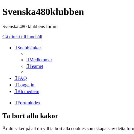
Svenska480klubben
Svenska 480 klubbens forum
Gå direkt till innehåll
Snabblänkar
Medlemmar
Teamet
FAQ
Logga in
Bli medlem
Forumindex
Ta bort alla kakor
Är du säker på att du vill ta bort alla cookies som skapats av detta fo