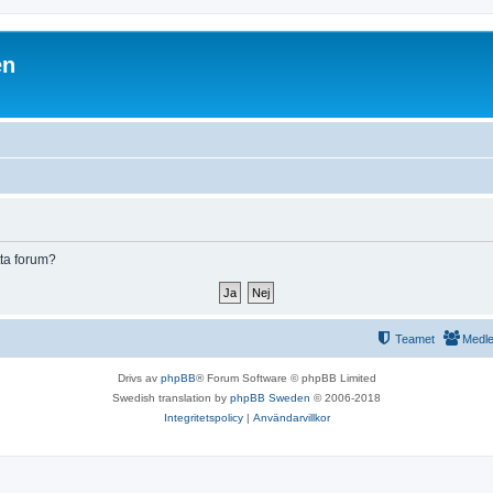
en
tta forum?
Teamet
Medl
Drivs av
phpBB
® Forum Software © phpBB Limited
Swedish translation by
phpBB Sweden
© 2006-2018
Integritetspolicy
|
Användarvillkor