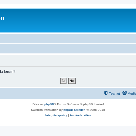
en
tta forum?
Teamet
Medl
Drivs av
phpBB
® Forum Software © phpBB Limited
Swedish translation by
phpBB Sweden
© 2006-2018
Integritetspolicy
|
Användarvillkor