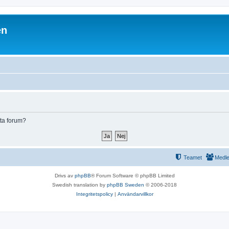
en
tta forum?
Teamet
Medl
Drivs av
phpBB
® Forum Software © phpBB Limited
Swedish translation by
phpBB Sweden
© 2006-2018
Integritetspolicy
|
Användarvillkor