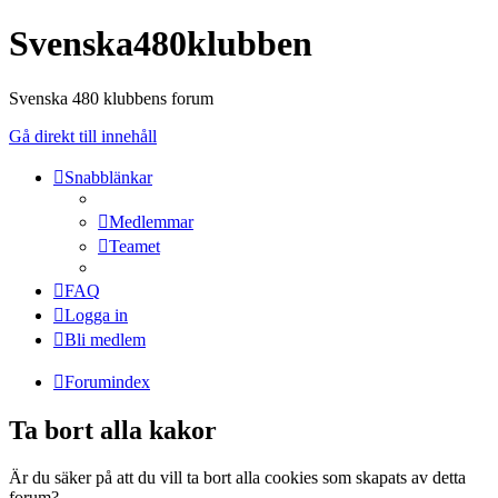
Svenska480klubben
Svenska 480 klubbens forum
Gå direkt till innehåll
Snabblänkar
Medlemmar
Teamet
FAQ
Logga in
Bli medlem
Forumindex
Ta bort alla kakor
Är du säker på att du vill ta bort alla cookies som skapats av detta
forum?