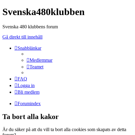
Svenska480klubben
Svenska 480 klubbens forum
Gå direkt till innehåll
Snabblänkar
Medlemmar
Teamet
FAQ
Logga in
Bli medlem
Forumindex
Ta bort alla kakor
Är du säker på att du vill ta bort alla cookies som skapats av detta
forum?