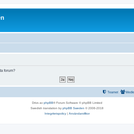
en
tta forum?
Teamet
Medl
Drivs av
phpBB
® Forum Software © phpBB Limited
Swedish translation by
phpBB Sweden
© 2006-2018
Integritetspolicy
|
Användarvillkor