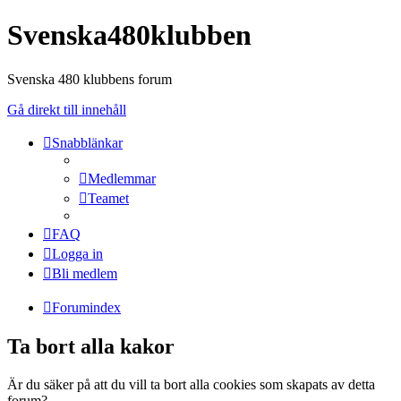
Svenska480klubben
Svenska 480 klubbens forum
Gå direkt till innehåll
Snabblänkar
Medlemmar
Teamet
FAQ
Logga in
Bli medlem
Forumindex
Ta bort alla kakor
Är du säker på att du vill ta bort alla cookies som skapats av detta
forum?