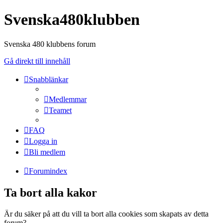
Svenska480klubben
Svenska 480 klubbens forum
Gå direkt till innehåll
Snabblänkar
Medlemmar
Teamet
FAQ
Logga in
Bli medlem
Forumindex
Ta bort alla kakor
Är du säker på att du vill ta bort alla cookies som skapats av detta
forum?