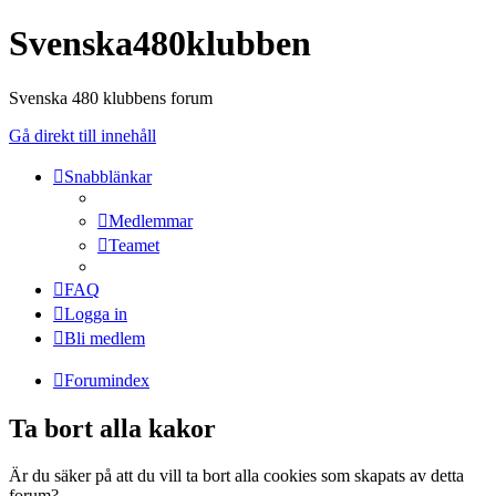
Svenska480klubben
Svenska 480 klubbens forum
Gå direkt till innehåll
Snabblänkar
Medlemmar
Teamet
FAQ
Logga in
Bli medlem
Forumindex
Ta bort alla kakor
Är du säker på att du vill ta bort alla cookies som skapats av detta
forum?