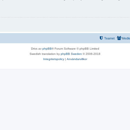
Teamet
Medl
Drivs av
phpBB
® Forum Software © phpBB Limited
Swedish translation by
phpBB Sweden
© 2006-2018
Integritetspolicy
|
Användarvillkor