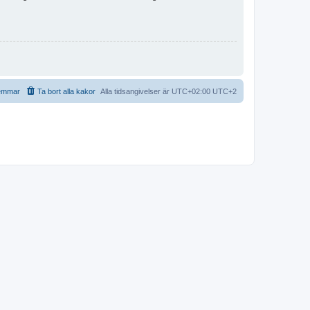
emmar
Ta bort alla kakor
Alla tidsangivelser är UTC+02:00 UTC+2