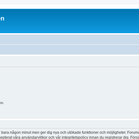
en
on.
tar bara någon minut men ger dig nya och utökade funktioner och möjligheter. Foruma
pterat våra användarvillkor och vår integritetspolicy innan du registrerar dig. Förs