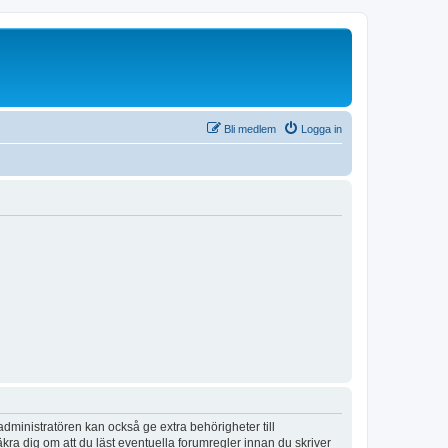
Bli medlem
Logga in
dministratören kan också ge extra behörigheter till
äkra dig om att du läst eventuella forumregler innan du skriver