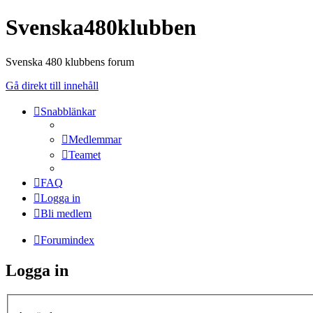
Svenska480klubben
Svenska 480 klubbens forum
Gå direkt till innehåll
Snabblänkar
Medlemmar
Teamet
FAQ
Logga in
Bli medlem
Forumindex
Logga in