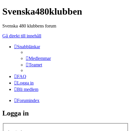
Svenska480klubben
Svenska 480 klubbens forum
Gå direkt till innehåll
Snabblänkar
Medlemmar
Teamet
FAQ
Logga in
Bli medlem
Forumindex
Logga in