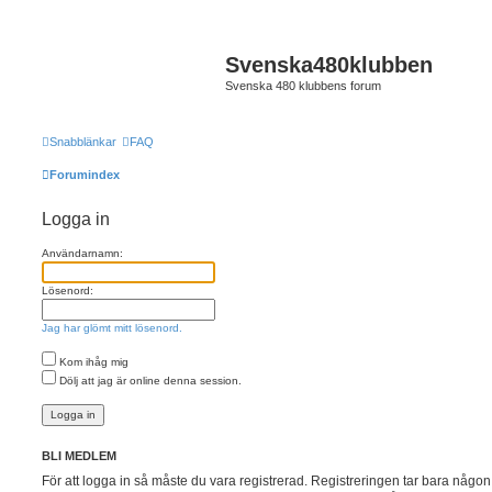
Svenska480klubben
Svenska 480 klubbens forum
Snabblänkar
FAQ
Forumindex
Logga in
Användarnamn:
Lösenord:
Jag har glömt mitt lösenord.
Kom ihåg mig
Dölj att jag är online denna session.
BLI MEDLEM
För att logga in så måste du vara registrerad. Registreringen tar bara någ