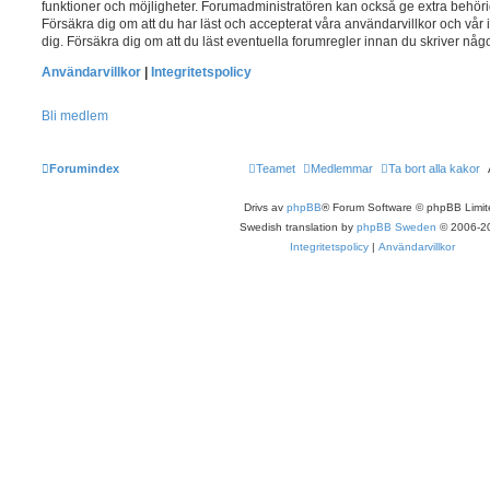
funktioner och möjligheter. Forumadministratören kan också ge extra behörig
Försäkra dig om att du har läst och accepterat våra användarvillkor och vår i
dig. Försäkra dig om att du läst eventuella forumregler innan du skriver någo
Användarvillkor
|
Integritetspolicy
Bli medlem
Forumindex
Teamet
Medlemmar
Ta bort alla kakor
Drivs av
phpBB
® Forum Software © phpBB Limit
Swedish translation by
phpBB Sweden
© 2006-2
Integritetspolicy
|
Användarvillkor