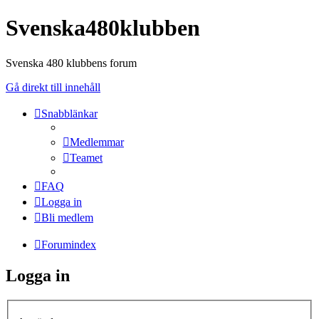
Svenska480klubben
Svenska 480 klubbens forum
Gå direkt till innehåll
Snabblänkar
Medlemmar
Teamet
FAQ
Logga in
Bli medlem
Forumindex
Logga in