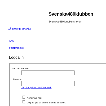
Svenska480klubben
Svenska 480 klubbens forum
Gå direkt till innehåll
FAQ
Forumindex
Logga in
Användarnamn:
Lösenord:
Jag har glömt mitt lösenord.
Kom ihåg mig
Dölj att jag är online denna session.