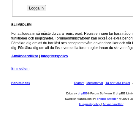
BLI MEDLEM
För att logga in så måste du vara registrerad. Registreringen tar bara någ
funktioner och möjligheter. Forumadministratören kan också ge extra behörig
Försäkra dig om att du har läst och accepterat våra användarvillkor och vår i
dig. Försäkra dig om att du läst eventuella forumregler innan du skriver någo
Användarvillkor
|
Integritetspolicy
Bli medlem
Forumindex
Teamet
Medlemmar
Ta bort alla kakor
Drivs av
phpBB
® Forum Software © phpBB Limit
Swedish translation by
phpBB Sweden
© 2006-2
Integritetspolicy
|
Användarvillkor