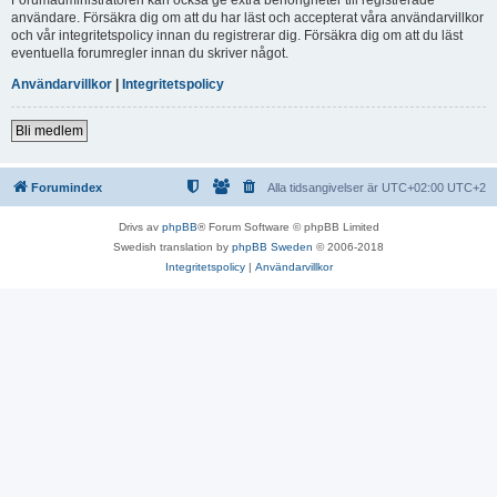
användare. Försäkra dig om att du har läst och accepterat våra användarvillkor
och vår integritetspolicy innan du registrerar dig. Försäkra dig om att du läst
eventuella forumregler innan du skriver något.
Användarvillkor
|
Integritetspolicy
Bli medlem
Forumindex
Alla tidsangivelser är UTC+02:00 UTC+2
Drivs av
phpBB
® Forum Software © phpBB Limited
Swedish translation by
phpBB Sweden
© 2006-2018
Integritetspolicy
|
Användarvillkor