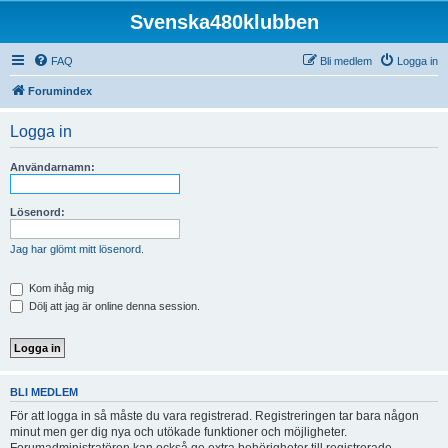
Svenska480klubben
FAQ
Bli medlem
Logga in
Forumindex
Logga in
Användarnamn:
Lösenord:
Jag har glömt mitt lösenord.
Kom ihåg mig
Dölj att jag är online denna session.
BLI MEDLEM
För att logga in så måste du vara registrerad. Registreringen tar bara någon
minut men ger dig nya och utökade funktioner och möjligheter.
Forumadministratören kan också ge extra behörigheter till registrerade