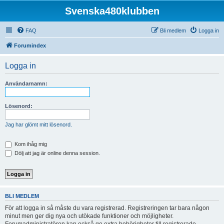
Svenska480klubben
FAQ
Bli medlem
Logga in
Forumindex
Logga in
Användarnamn:
Lösenord:
Jag har glömt mitt lösenord.
Kom ihåg mig
Dölj att jag är online denna session.
BLI MEDLEM
För att logga in så måste du vara registrerad. Registreringen tar bara någon
minut men ger dig nya och utökade funktioner och möjligheter.
Forumadministratören kan också ge extra behörigheter till registrerade