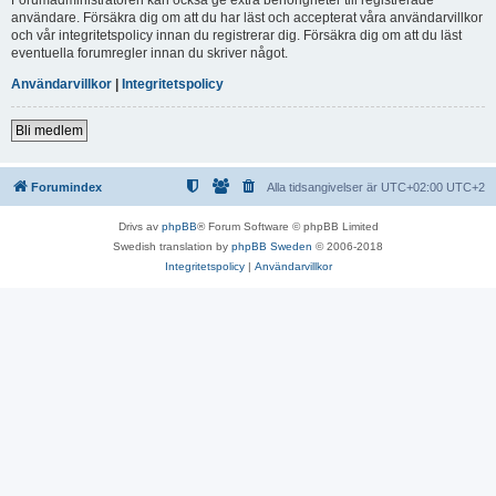
användare. Försäkra dig om att du har läst och accepterat våra användarvillkor
och vår integritetspolicy innan du registrerar dig. Försäkra dig om att du läst
eventuella forumregler innan du skriver något.
Användarvillkor
|
Integritetspolicy
Bli medlem
Forumindex
Alla tidsangivelser är UTC+02:00 UTC+2
Drivs av
phpBB
® Forum Software © phpBB Limited
Swedish translation by
phpBB Sweden
© 2006-2018
Integritetspolicy
|
Användarvillkor