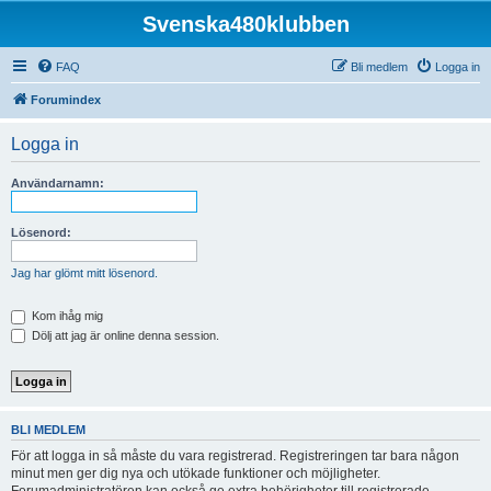
Svenska480klubben
FAQ
Bli medlem
Logga in
Forumindex
Logga in
Användarnamn:
Lösenord:
Jag har glömt mitt lösenord.
Kom ihåg mig
Dölj att jag är online denna session.
BLI MEDLEM
För att logga in så måste du vara registrerad. Registreringen tar bara någon
minut men ger dig nya och utökade funktioner och möjligheter.
Forumadministratören kan också ge extra behörigheter till registrerade