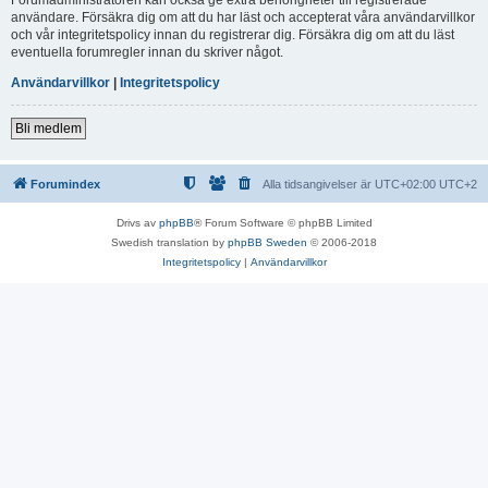
användare. Försäkra dig om att du har läst och accepterat våra användarvillkor
och vår integritetspolicy innan du registrerar dig. Försäkra dig om att du läst
eventuella forumregler innan du skriver något.
Användarvillkor
|
Integritetspolicy
Bli medlem
Forumindex
Alla tidsangivelser är UTC+02:00 UTC+2
Drivs av
phpBB
® Forum Software © phpBB Limited
Swedish translation by
phpBB Sweden
© 2006-2018
Integritetspolicy
|
Användarvillkor