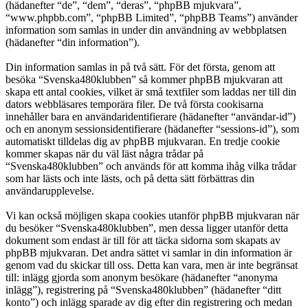
(hädanefter “de”, “dem”, “deras”, “phpBB mjukvara”,
“www.phpbb.com”, “phpBB Limited”, “phpBB Teams”) använder
information som samlas in under din användning av webbplatsen
(hädanefter “din information”).
Din information samlas in på två sätt. För det första, genom att
besöka “Svenska480klubben” så kommer phpBB mjukvaran att
skapa ett antal cookies, vilket är små textfiler som laddas ner till din
dators webbläsares temporära filer. De två första cookisarna
innehåller bara en användaridentifierare (hädanefter “användar-id”)
och en anonym sessionsidentifierare (hädanefter “sessions-id”), som
automatiskt tilldelas dig av phpBB mjukvaran. En tredje cookie
kommer skapas när du väl läst några trådar på
“Svenska480klubben” och används för att komma ihåg vilka trådar
som har lästs och inte lästs, och på detta sätt förbättras din
användarupplevelse.
Vi kan också möjligen skapa cookies utanför phpBB mjukvaran när
du besöker “Svenska480klubben”, men dessa ligger utanför detta
dokument som endast är till för att täcka sidorna som skapats av
phpBB mjukvaran. Det andra sättet vi samlar in din information är
genom vad du skickar till oss. Detta kan vara, men är inte begränsat
till: inlägg gjorda som anonym besökare (hädanefter “anonyma
inlägg”), registrering på “Svenska480klubben” (hädanefter “ditt
konto”) och inlägg sparade av dig efter din registrering och medan