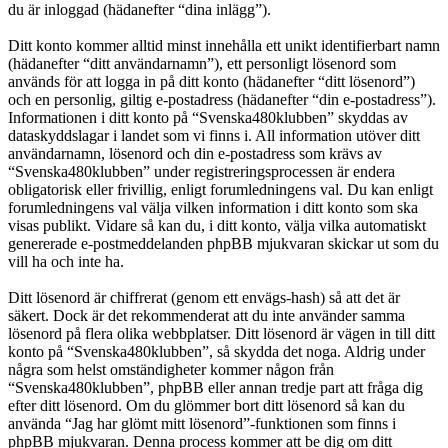
du är inloggad (hädanefter “dina inlägg”).
Ditt konto kommer alltid minst innehålla ett unikt identifierbart namn
(hädanefter “ditt användarnamn”), ett personligt lösenord som
används för att logga in på ditt konto (hädanefter “ditt lösenord”)
och en personlig, giltig e-postadress (hädanefter “din e-postadress”).
Informationen i ditt konto på “Svenska480klubben” skyddas av
dataskyddslagar i landet som vi finns i. All information utöver ditt
användarnamn, lösenord och din e-postadress som krävs av
“Svenska480klubben” under registreringsprocessen är endera
obligatorisk eller frivillig, enligt forumledningens val. Du kan enligt
forumledningens val välja vilken information i ditt konto som ska
visas publikt. Vidare så kan du, i ditt konto, välja vilka automatiskt
genererade e-postmeddelanden phpBB mjukvaran skickar ut som du
vill ha och inte ha.
Ditt lösenord är chiffrerat (genom ett envägs-hash) så att det är
säkert. Dock är det rekommenderat att du inte använder samma
lösenord på flera olika webbplatser. Ditt lösenord är vägen in till ditt
konto på “Svenska480klubben”, så skydda det noga. Aldrig under
några som helst omständigheter kommer någon från
“Svenska480klubben”, phpBB eller annan tredje part att fråga dig
efter ditt lösenord. Om du glömmer bort ditt lösenord så kan du
använda “Jag har glömt mitt lösenord”-funktionen som finns i
phpBB mjukvaran. Denna process kommer att be dig om ditt