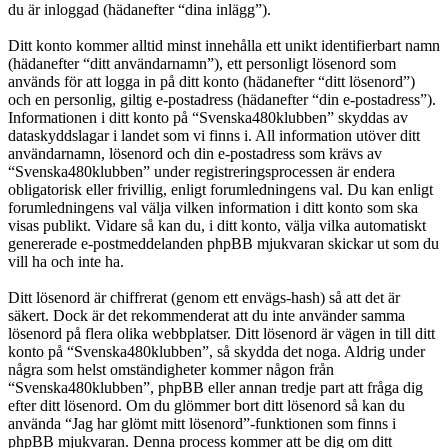
du är inloggad (hädanefter “dina inlägg”).
Ditt konto kommer alltid minst innehålla ett unikt identifierbart namn
(hädanefter “ditt användarnamn”), ett personligt lösenord som
används för att logga in på ditt konto (hädanefter “ditt lösenord”)
och en personlig, giltig e-postadress (hädanefter “din e-postadress”).
Informationen i ditt konto på “Svenska480klubben” skyddas av
dataskyddslagar i landet som vi finns i. All information utöver ditt
användarnamn, lösenord och din e-postadress som krävs av
“Svenska480klubben” under registreringsprocessen är endera
obligatorisk eller frivillig, enligt forumledningens val. Du kan enligt
forumledningens val välja vilken information i ditt konto som ska
visas publikt. Vidare så kan du, i ditt konto, välja vilka automatiskt
genererade e-postmeddelanden phpBB mjukvaran skickar ut som du
vill ha och inte ha.
Ditt lösenord är chiffrerat (genom ett envägs-hash) så att det är
säkert. Dock är det rekommenderat att du inte använder samma
lösenord på flera olika webbplatser. Ditt lösenord är vägen in till ditt
konto på “Svenska480klubben”, så skydda det noga. Aldrig under
några som helst omständigheter kommer någon från
“Svenska480klubben”, phpBB eller annan tredje part att fråga dig
efter ditt lösenord. Om du glömmer bort ditt lösenord så kan du
använda “Jag har glömt mitt lösenord”-funktionen som finns i
phpBB mjukvaran. Denna process kommer att be dig om ditt