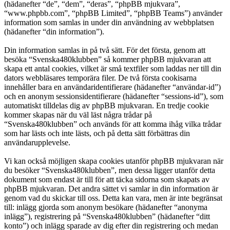
(hädanefter “de”, “dem”, “deras”, “phpBB mjukvara”,
“www.phpbb.com”, “phpBB Limited”, “phpBB Teams”) använder
information som samlas in under din användning av webbplatsen
(hädanefter “din information”).
Din information samlas in på två sätt. För det första, genom att
besöka “Svenska480klubben” så kommer phpBB mjukvaran att
skapa ett antal cookies, vilket är små textfiler som laddas ner till din
dators webbläsares temporära filer. De två första cookisarna
innehåller bara en användaridentifierare (hädanefter “användar-id”)
och en anonym sessionsidentifierare (hädanefter “sessions-id”), som
automatiskt tilldelas dig av phpBB mjukvaran. En tredje cookie
kommer skapas när du väl läst några trådar på
“Svenska480klubben” och används för att komma ihåg vilka trådar
som har lästs och inte lästs, och på detta sätt förbättras din
användarupplevelse.
Vi kan också möjligen skapa cookies utanför phpBB mjukvaran när
du besöker “Svenska480klubben”, men dessa ligger utanför detta
dokument som endast är till för att täcka sidorna som skapats av
phpBB mjukvaran. Det andra sättet vi samlar in din information är
genom vad du skickar till oss. Detta kan vara, men är inte begränsat
till: inlägg gjorda som anonym besökare (hädanefter “anonyma
inlägg”), registrering på “Svenska480klubben” (hädanefter “ditt
konto”) och inlägg sparade av dig efter din registrering och medan