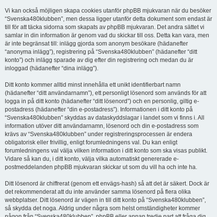
Vi kan också möjligen skapa cookies utanför phpBB mjukvaran när du besöker
“Svenska480klubben”, men dessa ligger utanför detta dokument som endast är
till för att täcka sidorna som skapats av phpBB mjukvaran. Det andra sättet vi
samlar in din information är genom vad du skickar till oss. Detta kan vara, men
är inte begränsat till: inlägg gjorda som anonym besökare (hädanefter
“anonyma inlägg”), registrering på “Svenska480klubben” (hädanefter “ditt
konto”) och inlägg sparade av dig efter din registrering och medan du är
inloggad (hädanefter “dina inlägg”).
Ditt konto kommer alltid minst innehålla ett unikt identifierbart namn
(hädanefter “ditt användarnamn”), ett personligt lösenord som används för att
logga in på ditt konto (hädanefter “ditt lösenord”) och en personlig, giltig e-
postadress (hädanefter “din e-postadress”). Informationen i ditt konto på
“Svenska480klubben” skyddas av dataskyddslagar i landet som vi finns i. All
information utöver ditt användarnamn, lösenord och din e-postadress som
krävs av “Svenska480klubben” under registreringsprocessen är endera
obligatorisk eller frivillig, enligt forumledningens val. Du kan enligt
forumledningens val välja vilken information i ditt konto som ska visas publikt.
Vidare så kan du, i ditt konto, välja vilka automatiskt genererade e-
postmeddelanden phpBB mjukvaran skickar ut som du vill ha och inte ha.
Ditt lösenord är chiffrerat (genom ett envägs-hash) så att det är säkert. Dock är
det rekommenderat att du inte använder samma lösenord på flera olika
webbplatser. Ditt lösenord är vägen in till ditt konto på “Svenska480klubben”,
så skydda det noga. Aldrig under några som helst omständigheter kommer
någon från “Svenska480klubben”, phpBB eller annan tredje part att fråga dig