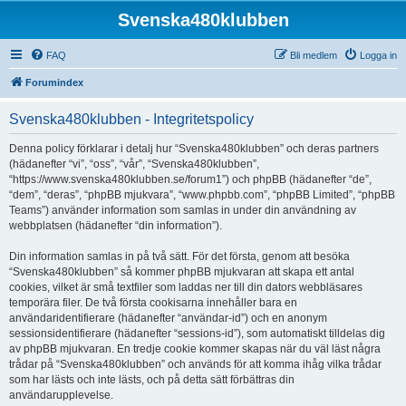
Svenska480klubben
FAQ
Bli medlem
Logga in
Forumindex
Svenska480klubben - Integritetspolicy
Denna policy förklarar i detalj hur “Svenska480klubben” och deras partners
(hädanefter “vi”, “oss”, “vår”, “Svenska480klubben”,
“https://www.svenska480klubben.se/forum1”) och phpBB (hädanefter “de”,
“dem”, “deras”, “phpBB mjukvara”, “www.phpbb.com”, “phpBB Limited”, “phpBB
Teams”) använder information som samlas in under din användning av
webbplatsen (hädanefter “din information”).
Din information samlas in på två sätt. För det första, genom att besöka
“Svenska480klubben” så kommer phpBB mjukvaran att skapa ett antal
cookies, vilket är små textfiler som laddas ner till din dators webbläsares
temporära filer. De två första cookisarna innehåller bara en
användaridentifierare (hädanefter “användar-id”) och en anonym
sessionsidentifierare (hädanefter “sessions-id”), som automatiskt tilldelas dig
av phpBB mjukvaran. En tredje cookie kommer skapas när du väl läst några
trådar på “Svenska480klubben” och används för att komma ihåg vilka trådar
som har lästs och inte lästs, och på detta sätt förbättras din
användarupplevelse.