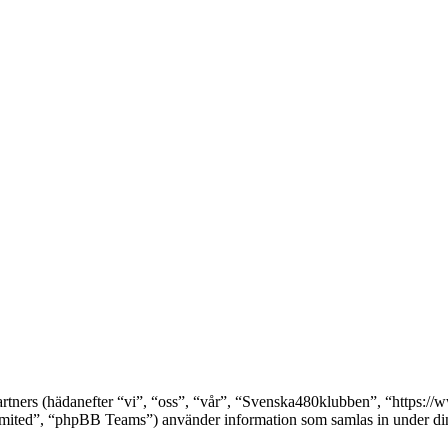
partners (hädanefter “vi”, “oss”, “vår”, “Svenska480klubben”, “https
ed”, “phpBB Teams”) använder information som samlas in under din a