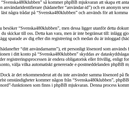
ka “Svenska480klubben” så kommer phpBB mjukvaran att skapa ett antal co
en användaridentifierare (hädanefter “användar-id”) och en anonym sessio
st några trådar på “Svenska480klubben” och används för att komma ihåg 
 besöker “Svenska480klubben”, men dessa ligger utanför detta dokumen
 du skickar till oss. Detta kan vara, men är inte begränsat till: inläg
ägg sparade av dig efter din registrering och medan du är inloggad (häd
(hädanefter “ditt användarnamn”), ett personligt lösenord som används fö
mationen i ditt konto på “Svenska480klubben” skyddas av dataskyddslagar 
registreringsprocessen är endera obligatorisk eller frivillig, enligt f
itt konto, välja vilka automatiskt genererade e-postmeddelanden phpBB mj
t. Dock är det rekommenderat att du inte använder samma lösenord på fler
st omständigheter kommer någon från “Svenska480klubben”, phpBB eller
ösenord”-funktionen som finns i phpBB mjukvaran. Denna process komme