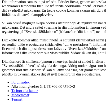
Din information samlas in på två sätt. För det första, genom att besö
webbläsares temporära filer. De två första cookisarna innehåller bara 
dig av phpBB mjukvaran. En tredje cookie kommer skapas när du väl lä
förbättras din användarupplevelse.
Vi kan också möjligen skapa cookies utanför phpBB mjukvaran när du
mjukvaran. Det andra sättet vi samlar in din information är genom vad
registrering på “Svenska480klubben” (hädanefter “ditt konto”) och inl
Ditt konto kommer alltid minst innehålla ett unikt identifierbart namn 
personlig, giltig e-postadress (hädanefter “din e-postadress”). Infor
lösenord och din e-postadress som krävs av “Svenska480klubben” under 
information i ditt konto som ska visas publikt. Vidare så kan du, i d
Ditt lösenord är chiffrerat (genom ett envägs-hash) så att det är säker
“Svenska480klubben”, så skydda det noga. Aldrig under några som hel
glömmer bort ditt lösenord så kan du använda “Jag har glömt mitt l
phpBB mjukvaran skicka dig ett nytt lösenord till din e-postadress.
Forumindex
Alla tidsangivelser är UTC+02:00 UTC+2
Ta bort alla kakor
Medlemmar
Teamet