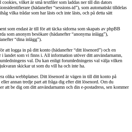
okies, vilket är små textfiler som laddas ner till din dators
nsidentifierare (hädanefter “sessions-id”), som automatiskt tilldelas
vilka trådar som har lästs och inte lästs, och på detta sätt
t som endast är till för att täcka sidorna som skapats av phpBB
g gjorda som anonym besökare (hädanefter “anonyma inlägg”),
anefter “dina inlägg”).
r att logga in på ditt konto (hädanefter “ditt lösenord”) och en
i landet som vi finns i. All information utöver ditt användarnamn,
orumledningens val. Du kan enligt forumledningens val välja vilken
ukvaran skickar ut som du vill ha och inte ha.
a olika webbplatser. Ditt lösenord är vägen in till ditt konto på
 annan tredje part att fråga dig efter ditt lösenord. Om du
r att be dig om ditt användarnamn och din e-postadress, sen kommer