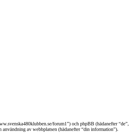
://www.svenska480klubben.se/forum1”) och phpBB (hädanefter “de”,
nvändning av webbplatsen (hädanefter “din information”).