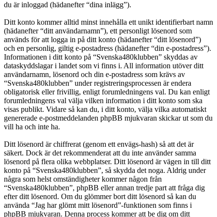
du är inloggad (hädanefter “dina inlägg”).
Ditt konto kommer alltid minst innehålla ett unikt identifierbart namn
(hädanefter “ditt användarnamn”), ett personligt lösenord som
används för att logga in på ditt konto (hädanefter “ditt lösenord”)
och en personlig, giltig e-postadress (hädanefter “din e-postadress”).
Informationen i ditt konto på “Svenska480klubben” skyddas av
dataskyddslagar i landet som vi finns i. All information utöver ditt
användarnamn, lösenord och din e-postadress som krävs av
“Svenska480klubben” under registreringsprocessen är endera
obligatorisk eller frivillig, enligt forumledningens val. Du kan enligt
forumledningens val välja vilken information i ditt konto som ska
visas publikt. Vidare så kan du, i ditt konto, välja vilka automatiskt
genererade e-postmeddelanden phpBB mjukvaran skickar ut som du
vill ha och inte ha.
Ditt lösenord är chiffrerat (genom ett envägs-hash) så att det är
säkert. Dock är det rekommenderat att du inte använder samma
lösenord på flera olika webbplatser. Ditt lösenord är vägen in till ditt
konto på “Svenska480klubben”, så skydda det noga. Aldrig under
några som helst omständigheter kommer någon från
“Svenska480klubben”, phpBB eller annan tredje part att fråga dig
efter ditt lösenord. Om du glömmer bort ditt lösenord så kan du
använda “Jag har glömt mitt lösenord”-funktionen som finns i
phpBB mjukvaran. Denna process kommer att be dig om ditt