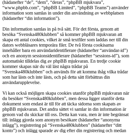
(hädanefter “de”, “dem”, “deras”, “phpBB mjukvara”,
“www.phpbb.com”, “phpBB Limited”, “phpBB Teams”) använder
information som samlas in under din användning av webbplatsen
(hädanefter “din information”).
Din information samlas in på två sätt. För det första, genom att
besöka “Svenska480klubben” så kommer phpBB mjukvaran att
skapa ett antal cookies, vilket är små textfiler som laddas ner till din
dators webbläsares temporära filer. De två första cookisarna
innehåller bara en användaridentifierare (hädanefter “användar-id”)
och en anonym sessionsidentifierare (hädanefter “sessions-id”), som
automatiskt tilldelas dig av phpBB mjukvaran. En tredje cookie
kommer skapas när du väl läst några trådar på
“Svenska480klubben” och används för att komma ihåg vilka trådar
som har lästs och inte lästs, och på detta sätt förbättras din
användarupplevelse.
Vi kan också möjligen skapa cookies utanför phpBB mjukvaran när
du besöker “Svenska480klubben”, men dessa ligger utanför detta
dokument som endast är till för att täcka sidorna som skapats av
phpBB mjukvaran. Det andra sättet vi samlar in din information är
genom vad du skickar till oss. Detta kan vara, men är inte begränsat
till: inlägg gjorda som anonym besökare (hädanefter “anonyma
inlägg”), registrering på “Svenska480klubben” (hädanefter “ditt
konto”) och inlägg sparade av dig efter din registrering och medan