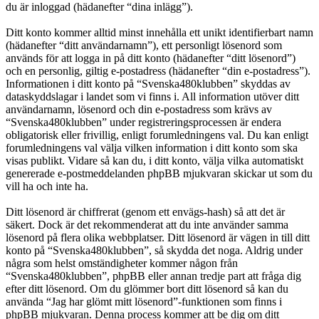
du är inloggad (hädanefter “dina inlägg”).
Ditt konto kommer alltid minst innehålla ett unikt identifierbart namn
(hädanefter “ditt användarnamn”), ett personligt lösenord som
används för att logga in på ditt konto (hädanefter “ditt lösenord”)
och en personlig, giltig e-postadress (hädanefter “din e-postadress”).
Informationen i ditt konto på “Svenska480klubben” skyddas av
dataskyddslagar i landet som vi finns i. All information utöver ditt
användarnamn, lösenord och din e-postadress som krävs av
“Svenska480klubben” under registreringsprocessen är endera
obligatorisk eller frivillig, enligt forumledningens val. Du kan enligt
forumledningens val välja vilken information i ditt konto som ska
visas publikt. Vidare så kan du, i ditt konto, välja vilka automatiskt
genererade e-postmeddelanden phpBB mjukvaran skickar ut som du
vill ha och inte ha.
Ditt lösenord är chiffrerat (genom ett envägs-hash) så att det är
säkert. Dock är det rekommenderat att du inte använder samma
lösenord på flera olika webbplatser. Ditt lösenord är vägen in till ditt
konto på “Svenska480klubben”, så skydda det noga. Aldrig under
några som helst omständigheter kommer någon från
“Svenska480klubben”, phpBB eller annan tredje part att fråga dig
efter ditt lösenord. Om du glömmer bort ditt lösenord så kan du
använda “Jag har glömt mitt lösenord”-funktionen som finns i
phpBB mjukvaran. Denna process kommer att be dig om ditt