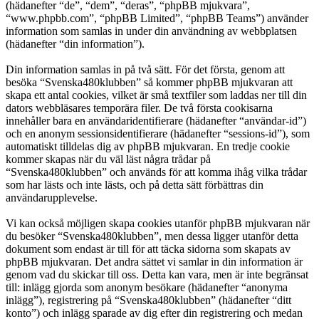
(hädanefter “de”, “dem”, “deras”, “phpBB mjukvara”,
“www.phpbb.com”, “phpBB Limited”, “phpBB Teams”) använder
information som samlas in under din användning av webbplatsen
(hädanefter “din information”).
Din information samlas in på två sätt. För det första, genom att
besöka “Svenska480klubben” så kommer phpBB mjukvaran att
skapa ett antal cookies, vilket är små textfiler som laddas ner till din
dators webbläsares temporära filer. De två första cookisarna
innehåller bara en användaridentifierare (hädanefter “användar-id”)
och en anonym sessionsidentifierare (hädanefter “sessions-id”), som
automatiskt tilldelas dig av phpBB mjukvaran. En tredje cookie
kommer skapas när du väl läst några trådar på
“Svenska480klubben” och används för att komma ihåg vilka trådar
som har lästs och inte lästs, och på detta sätt förbättras din
användarupplevelse.
Vi kan också möjligen skapa cookies utanför phpBB mjukvaran när
du besöker “Svenska480klubben”, men dessa ligger utanför detta
dokument som endast är till för att täcka sidorna som skapats av
phpBB mjukvaran. Det andra sättet vi samlar in din information är
genom vad du skickar till oss. Detta kan vara, men är inte begränsat
till: inlägg gjorda som anonym besökare (hädanefter “anonyma
inlägg”), registrering på “Svenska480klubben” (hädanefter “ditt
konto”) och inlägg sparade av dig efter din registrering och medan