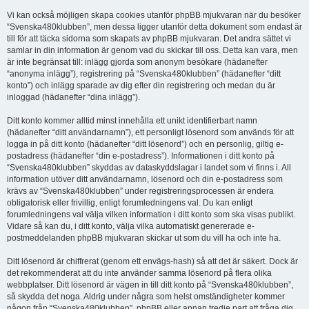
Vi kan också möjligen skapa cookies utanför phpBB mjukvaran när du besöker
“Svenska480klubben”, men dessa ligger utanför detta dokument som endast är
till för att täcka sidorna som skapats av phpBB mjukvaran. Det andra sättet vi
samlar in din information är genom vad du skickar till oss. Detta kan vara, men
är inte begränsat till: inlägg gjorda som anonym besökare (hädanefter
“anonyma inlägg”), registrering på “Svenska480klubben” (hädanefter “ditt
konto”) och inlägg sparade av dig efter din registrering och medan du är
inloggad (hädanefter “dina inlägg”).
Ditt konto kommer alltid minst innehålla ett unikt identifierbart namn
(hädanefter “ditt användarnamn”), ett personligt lösenord som används för att
logga in på ditt konto (hädanefter “ditt lösenord”) och en personlig, giltig e-
postadress (hädanefter “din e-postadress”). Informationen i ditt konto på
“Svenska480klubben” skyddas av dataskyddslagar i landet som vi finns i. All
information utöver ditt användarnamn, lösenord och din e-postadress som
krävs av “Svenska480klubben” under registreringsprocessen är endera
obligatorisk eller frivillig, enligt forumledningens val. Du kan enligt
forumledningens val välja vilken information i ditt konto som ska visas publikt.
Vidare så kan du, i ditt konto, välja vilka automatiskt genererade e-
postmeddelanden phpBB mjukvaran skickar ut som du vill ha och inte ha.
Ditt lösenord är chiffrerat (genom ett envägs-hash) så att det är säkert. Dock är
det rekommenderat att du inte använder samma lösenord på flera olika
webbplatser. Ditt lösenord är vägen in till ditt konto på “Svenska480klubben”,
så skydda det noga. Aldrig under några som helst omständigheter kommer
någon från “Svenska480klubben”, phpBB eller annan tredje part att fråga dig