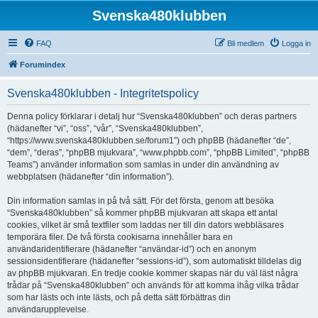
Svenska480klubben
FAQ
Bli medlem
Logga in
Forumindex
Svenska480klubben - Integritetspolicy
Denna policy förklarar i detalj hur “Svenska480klubben” och deras partners
(hädanefter “vi”, “oss”, “vår”, “Svenska480klubben”,
“https://www.svenska480klubben.se/forum1”) och phpBB (hädanefter “de”,
“dem”, “deras”, “phpBB mjukvara”, “www.phpbb.com”, “phpBB Limited”, “phpBB
Teams”) använder information som samlas in under din användning av
webbplatsen (hädanefter “din information”).
Din information samlas in på två sätt. För det första, genom att besöka
“Svenska480klubben” så kommer phpBB mjukvaran att skapa ett antal
cookies, vilket är små textfiler som laddas ner till din dators webbläsares
temporära filer. De två första cookisarna innehåller bara en
användaridentifierare (hädanefter “användar-id”) och en anonym
sessionsidentifierare (hädanefter “sessions-id”), som automatiskt tilldelas dig
av phpBB mjukvaran. En tredje cookie kommer skapas när du väl läst några
trådar på “Svenska480klubben” och används för att komma ihåg vilka trådar
som har lästs och inte lästs, och på detta sätt förbättras din
användarupplevelse.