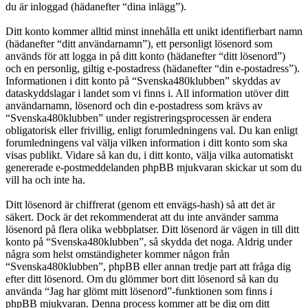
du är inloggad (hädanefter “dina inlägg”).
Ditt konto kommer alltid minst innehålla ett unikt identifierbart namn
(hädanefter “ditt användarnamn”), ett personligt lösenord som
används för att logga in på ditt konto (hädanefter “ditt lösenord”)
och en personlig, giltig e-postadress (hädanefter “din e-postadress”).
Informationen i ditt konto på “Svenska480klubben” skyddas av
dataskyddslagar i landet som vi finns i. All information utöver ditt
användarnamn, lösenord och din e-postadress som krävs av
“Svenska480klubben” under registreringsprocessen är endera
obligatorisk eller frivillig, enligt forumledningens val. Du kan enligt
forumledningens val välja vilken information i ditt konto som ska
visas publikt. Vidare så kan du, i ditt konto, välja vilka automatiskt
genererade e-postmeddelanden phpBB mjukvaran skickar ut som du
vill ha och inte ha.
Ditt lösenord är chiffrerat (genom ett envägs-hash) så att det är
säkert. Dock är det rekommenderat att du inte använder samma
lösenord på flera olika webbplatser. Ditt lösenord är vägen in till ditt
konto på “Svenska480klubben”, så skydda det noga. Aldrig under
några som helst omständigheter kommer någon från
“Svenska480klubben”, phpBB eller annan tredje part att fråga dig
efter ditt lösenord. Om du glömmer bort ditt lösenord så kan du
använda “Jag har glömt mitt lösenord”-funktionen som finns i
phpBB mjukvaran. Denna process kommer att be dig om ditt