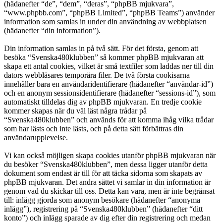
(hädanefter “de”, “dem”, “deras”, “phpBB mjukvara”,
“www.phpbb.com”, “phpBB Limited”, “phpBB Teams”) använder
information som samlas in under din användning av webbplatsen
(hädanefter “din information”).
Din information samlas in på två sätt. För det första, genom att
besöka “Svenska480klubben” så kommer phpBB mjukvaran att
skapa ett antal cookies, vilket är små textfiler som laddas ner till din
dators webbläsares temporära filer. De två första cookisarna
innehåller bara en användaridentifierare (hädanefter “användar-id”)
och en anonym sessionsidentifierare (hädanefter “sessions-id”), som
automatiskt tilldelas dig av phpBB mjukvaran. En tredje cookie
kommer skapas när du väl läst några trådar på
“Svenska480klubben” och används för att komma ihåg vilka trådar
som har lästs och inte lästs, och på detta sätt förbättras din
användarupplevelse.
Vi kan också möjligen skapa cookies utanför phpBB mjukvaran när
du besöker “Svenska480klubben”, men dessa ligger utanför detta
dokument som endast är till för att täcka sidorna som skapats av
phpBB mjukvaran. Det andra sättet vi samlar in din information är
genom vad du skickar till oss. Detta kan vara, men är inte begränsat
till: inlägg gjorda som anonym besökare (hädanefter “anonyma
inlägg”), registrering på “Svenska480klubben” (hädanefter “ditt
konto”) och inlägg sparade av dig efter din registrering och medan