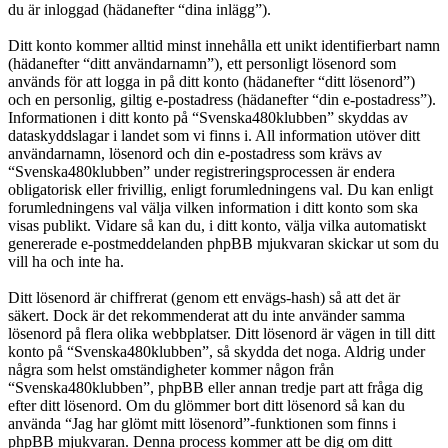
du är inloggad (hädanefter “dina inlägg”).
Ditt konto kommer alltid minst innehålla ett unikt identifierbart namn
(hädanefter “ditt användarnamn”), ett personligt lösenord som
används för att logga in på ditt konto (hädanefter “ditt lösenord”)
och en personlig, giltig e-postadress (hädanefter “din e-postadress”).
Informationen i ditt konto på “Svenska480klubben” skyddas av
dataskyddslagar i landet som vi finns i. All information utöver ditt
användarnamn, lösenord och din e-postadress som krävs av
“Svenska480klubben” under registreringsprocessen är endera
obligatorisk eller frivillig, enligt forumledningens val. Du kan enligt
forumledningens val välja vilken information i ditt konto som ska
visas publikt. Vidare så kan du, i ditt konto, välja vilka automatiskt
genererade e-postmeddelanden phpBB mjukvaran skickar ut som du
vill ha och inte ha.
Ditt lösenord är chiffrerat (genom ett envägs-hash) så att det är
säkert. Dock är det rekommenderat att du inte använder samma
lösenord på flera olika webbplatser. Ditt lösenord är vägen in till ditt
konto på “Svenska480klubben”, så skydda det noga. Aldrig under
några som helst omständigheter kommer någon från
“Svenska480klubben”, phpBB eller annan tredje part att fråga dig
efter ditt lösenord. Om du glömmer bort ditt lösenord så kan du
använda “Jag har glömt mitt lösenord”-funktionen som finns i
phpBB mjukvaran. Denna process kommer att be dig om ditt