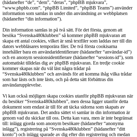
(hädanefter “de”, “dem”, “deras”, “phpBB mjukvara”,
“www.phpbb.com”, “phpBB Limited”, “phpBB Teams”) använder
information som samlas in under din användning av webbplatsen
(hädanefter “din information”).
Din information samlas in på två sätt. För det första, genom att
besöka “Svenska480klubben” så kommer phpBB mjukvaran att
skapa ett antal cookies, vilket är små textfiler som laddas ner till din
dators webbläsares temporära filer. De två första cookisarna
innehåller bara en användaridentifierare (hädanefter “användar-id”)
och en anonym sessionsidentifierare (hädanefter “sessions-id”), som
automatiskt tilldelas dig av phpBB mjukvaran. En tredje cookie
kommer skapas när du väl läst några trådar på
“Svenska480klubben” och används för att komma ihåg vilka trådar
som har lästs och inte lästs, och på detta sätt förbättras din
användarupplevelse.
Vi kan också möjligen skapa cookies utanför phpBB mjukvaran när
du besöker “Svenska480klubben”, men dessa ligger utanför detta
dokument som endast är till för att täcka sidorna som skapats av
phpBB mjukvaran. Det andra sättet vi samlar in din information är
genom vad du skickar till oss. Detta kan vara, men är inte begränsat
till: inlägg gjorda som anonym besökare (hädanefter “anonyma
inlägg”), registrering på “Svenska480klubben” (hädanefter “ditt
konto”) och inlägg sparade av dig efter din registrering och medan