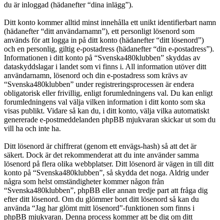
du är inloggad (hädanefter “dina inlägg”).
Ditt konto kommer alltid minst innehålla ett unikt identifierbart namn
(hädanefter “ditt användarnamn”), ett personligt lösenord som
används för att logga in på ditt konto (hädanefter “ditt lösenord”)
och en personlig, giltig e-postadress (hädanefter “din e-postadress”).
Informationen i ditt konto på “Svenska480klubben” skyddas av
dataskyddslagar i landet som vi finns i. All information utöver ditt
användarnamn, lösenord och din e-postadress som krävs av
“Svenska480klubben” under registreringsprocessen är endera
obligatorisk eller frivillig, enligt forumledningens val. Du kan enligt
forumledningens val välja vilken information i ditt konto som ska
visas publikt. Vidare så kan du, i ditt konto, välja vilka automatiskt
genererade e-postmeddelanden phpBB mjukvaran skickar ut som du
vill ha och inte ha.
Ditt lösenord är chiffrerat (genom ett envägs-hash) så att det är
säkert. Dock är det rekommenderat att du inte använder samma
lösenord på flera olika webbplatser. Ditt lösenord är vägen in till ditt
konto på “Svenska480klubben”, så skydda det noga. Aldrig under
några som helst omständigheter kommer någon från
“Svenska480klubben”, phpBB eller annan tredje part att fråga dig
efter ditt lösenord. Om du glömmer bort ditt lösenord så kan du
använda “Jag har glömt mitt lösenord”-funktionen som finns i
phpBB mjukvaran. Denna process kommer att be dig om ditt