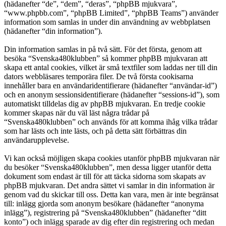
(hädanefter “de”, “dem”, “deras”, “phpBB mjukvara”,
“www.phpbb.com”, “phpBB Limited”, “phpBB Teams”) använder
information som samlas in under din användning av webbplatsen
(hädanefter “din information”).
Din information samlas in på två sätt. För det första, genom att
besöka “Svenska480klubben” så kommer phpBB mjukvaran att
skapa ett antal cookies, vilket är små textfiler som laddas ner till din
dators webbläsares temporära filer. De två första cookisarna
innehåller bara en användaridentifierare (hädanefter “användar-id”)
och en anonym sessionsidentifierare (hädanefter “sessions-id”), som
automatiskt tilldelas dig av phpBB mjukvaran. En tredje cookie
kommer skapas när du väl läst några trådar på
“Svenska480klubben” och används för att komma ihåg vilka trådar
som har lästs och inte lästs, och på detta sätt förbättras din
användarupplevelse.
Vi kan också möjligen skapa cookies utanför phpBB mjukvaran när
du besöker “Svenska480klubben”, men dessa ligger utanför detta
dokument som endast är till för att täcka sidorna som skapats av
phpBB mjukvaran. Det andra sättet vi samlar in din information är
genom vad du skickar till oss. Detta kan vara, men är inte begränsat
till: inlägg gjorda som anonym besökare (hädanefter “anonyma
inlägg”), registrering på “Svenska480klubben” (hädanefter “ditt
konto”) och inlägg sparade av dig efter din registrering och medan