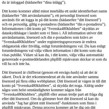
du är inloggad (hädanefter “dina inlägg”).
Ditt konto kommer alltid minst innehålla ett unikt identifierbart namn
(hädanefter “ditt användarnamn”), ett personligt lösenord som
används för att logga in på ditt konto (hädanefter “ditt lösenord”)
och en personlig, giltig e-postadress (hädanefter “din e-postadress”).
Informationen i ditt konto på “Svenska480klubben” skyddas av
dataskyddslagar i landet som vi finns i. All information utöver ditt
användarnamn, lösenord och din e-postadress som krävs av
“Svenska480klubben” under registreringsprocessen är endera
obligatorisk eller frivillig, enligt forumledningens val. Du kan enligt
forumledningens val välja vilken information i ditt konto som ska
visas publikt. Vidare så kan du, i ditt konto, välja vilka automatiskt
genererade e-postmeddelanden phpBB mjukvaran skickar ut som du
vill ha och inte ha.
Ditt lösenord är chiffrerat (genom ett envägs-hash) så att det är
säkert. Dock är det rekommenderat att du inte använder samma
lösenord på flera olika webbplatser. Ditt lösenord är vägen in till ditt
konto på “Svenska480klubben”, så skydda det noga. Aldrig under
några som helst omständigheter kommer någon från
“Svenska480klubben”, phpBB eller annan tredje part att fråga dig
efter ditt lösenord. Om du glömmer bort ditt lösenord så kan du
använda “Jag har glömt mitt lösenord”-funktionen som finns i
phpBB mjukvaran. Denna process kommer att be dig om ditt