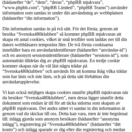
(hädanefter “de”, “dem”, “deras”, “phpBB mjukvara”,
“www.phpbb.com”, “phpBB Limited”, “phpBB Teams”) använder
information som samlas in under din användning av webbplatsen
(hädanefter “din information”).
Din information samlas in på två sätt. För det första, genom att
besöka “Svenska480klubben” så kommer phpBB mjukvaran att
skapa ett antal cookies, vilket är små textfiler som laddas ner till din
dators webbläsares temporära filer. De två första cookisarna
innehåller bara en användaridentifierare (hädanefter “användar-id”)
och en anonym sessionsidentifierare (hädanefter “sessions-id”), som
automatiskt tilldelas dig av phpBB mjukvaran. En tredje cookie
kommer skapas när du väl läst några trådar på
“Svenska480klubben” och används för att komma ihåg vilka trådar
som har lästs och inte lästs, och på detta sätt förbättras din
användarupplevelse.
Vi kan också möjligen skapa cookies utanför phpBB mjukvaran när
du besöker “Svenska480klubben”, men dessa ligger utanför detta
dokument som endast är till för att täcka sidorna som skapats av
phpBB mjukvaran. Det andra sättet vi samlar in din information är
genom vad du skickar till oss. Detta kan vara, men är inte begränsat
till: inlägg gjorda som anonym besökare (hädanefter “anonyma
inlägg”), registrering på “Svenska480klubben” (hädanefter “ditt
konto”) och inlägg sparade av dig efter din registrering och medan