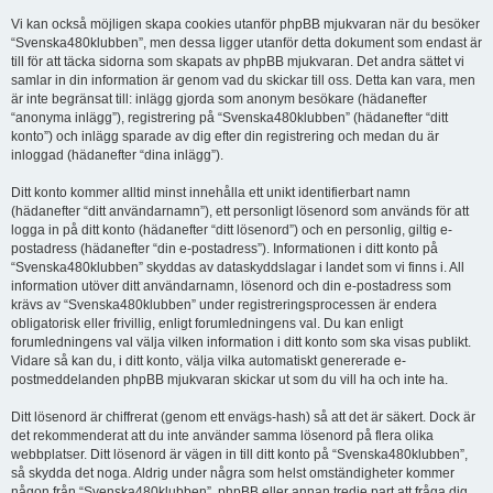
Vi kan också möjligen skapa cookies utanför phpBB mjukvaran när du besöker
“Svenska480klubben”, men dessa ligger utanför detta dokument som endast är
till för att täcka sidorna som skapats av phpBB mjukvaran. Det andra sättet vi
samlar in din information är genom vad du skickar till oss. Detta kan vara, men
är inte begränsat till: inlägg gjorda som anonym besökare (hädanefter
“anonyma inlägg”), registrering på “Svenska480klubben” (hädanefter “ditt
konto”) och inlägg sparade av dig efter din registrering och medan du är
inloggad (hädanefter “dina inlägg”).
Ditt konto kommer alltid minst innehålla ett unikt identifierbart namn
(hädanefter “ditt användarnamn”), ett personligt lösenord som används för att
logga in på ditt konto (hädanefter “ditt lösenord”) och en personlig, giltig e-
postadress (hädanefter “din e-postadress”). Informationen i ditt konto på
“Svenska480klubben” skyddas av dataskyddslagar i landet som vi finns i. All
information utöver ditt användarnamn, lösenord och din e-postadress som
krävs av “Svenska480klubben” under registreringsprocessen är endera
obligatorisk eller frivillig, enligt forumledningens val. Du kan enligt
forumledningens val välja vilken information i ditt konto som ska visas publikt.
Vidare så kan du, i ditt konto, välja vilka automatiskt genererade e-
postmeddelanden phpBB mjukvaran skickar ut som du vill ha och inte ha.
Ditt lösenord är chiffrerat (genom ett envägs-hash) så att det är säkert. Dock är
det rekommenderat att du inte använder samma lösenord på flera olika
webbplatser. Ditt lösenord är vägen in till ditt konto på “Svenska480klubben”,
så skydda det noga. Aldrig under några som helst omständigheter kommer
någon från “Svenska480klubben”, phpBB eller annan tredje part att fråga dig