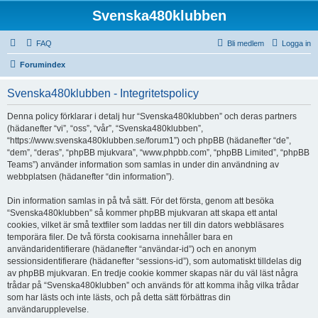
Svenska480klubben
FAQ
Bli medlem
Logga in
Forumindex
Svenska480klubben - Integritetspolicy
Denna policy förklarar i detalj hur “Svenska480klubben” och deras partners
(hädanefter “vi”, “oss”, “vår”, “Svenska480klubben”,
“https://www.svenska480klubben.se/forum1”) och phpBB (hädanefter “de”,
“dem”, “deras”, “phpBB mjukvara”, “www.phpbb.com”, “phpBB Limited”, “phpBB
Teams”) använder information som samlas in under din användning av
webbplatsen (hädanefter “din information”).
Din information samlas in på två sätt. För det första, genom att besöka
“Svenska480klubben” så kommer phpBB mjukvaran att skapa ett antal
cookies, vilket är små textfiler som laddas ner till din dators webbläsares
temporära filer. De två första cookisarna innehåller bara en
användaridentifierare (hädanefter “användar-id”) och en anonym
sessionsidentifierare (hädanefter “sessions-id”), som automatiskt tilldelas dig
av phpBB mjukvaran. En tredje cookie kommer skapas när du väl läst några
trådar på “Svenska480klubben” och används för att komma ihåg vilka trådar
som har lästs och inte lästs, och på detta sätt förbättras din
användarupplevelse.