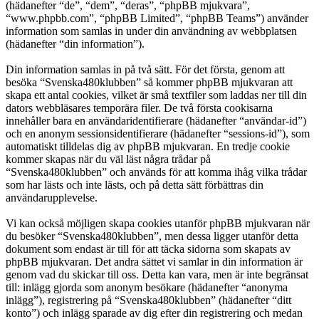
(hädanefter “de”, “dem”, “deras”, “phpBB mjukvara”,
“www.phpbb.com”, “phpBB Limited”, “phpBB Teams”) använder
information som samlas in under din användning av webbplatsen
(hädanefter “din information”).
Din information samlas in på två sätt. För det första, genom att
besöka “Svenska480klubben” så kommer phpBB mjukvaran att
skapa ett antal cookies, vilket är små textfiler som laddas ner till din
dators webbläsares temporära filer. De två första cookisarna
innehåller bara en användaridentifierare (hädanefter “användar-id”)
och en anonym sessionsidentifierare (hädanefter “sessions-id”), som
automatiskt tilldelas dig av phpBB mjukvaran. En tredje cookie
kommer skapas när du väl läst några trådar på
“Svenska480klubben” och används för att komma ihåg vilka trådar
som har lästs och inte lästs, och på detta sätt förbättras din
användarupplevelse.
Vi kan också möjligen skapa cookies utanför phpBB mjukvaran när
du besöker “Svenska480klubben”, men dessa ligger utanför detta
dokument som endast är till för att täcka sidorna som skapats av
phpBB mjukvaran. Det andra sättet vi samlar in din information är
genom vad du skickar till oss. Detta kan vara, men är inte begränsat
till: inlägg gjorda som anonym besökare (hädanefter “anonyma
inlägg”), registrering på “Svenska480klubben” (hädanefter “ditt
konto”) och inlägg sparade av dig efter din registrering och medan