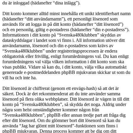
du är inloggad (hädanefter “dina inlägg”).
Ditt konto kommer alltid minst innehålla ett unikt identifierbart namn
(hädanefter “ditt användarnamn”), ett personligt lösenord som
används för att logga in på ditt konto (hädanefter “ditt lösenord”)
och en personlig, giltig e-postadress (hädanefter “din e-postadress”).
Informationen i ditt konto på “Svenska480klubben” skyddas av
dataskyddslagar i landet som vi finns i. All information utöver ditt
användarnamn, lösenord och din e-postadress som krävs av
“Svenska480klubben” under registreringsprocessen är endera
obligatorisk eller frivillig, enligt forumledningens val. Du kan enligt
forumledningens val välja vilken information i ditt konto som ska
visas publikt. Vidare så kan du, i ditt konto, välja vilka automatiskt
genererade e-postmeddelanden phpBB mjukvaran skickar ut som du
vill ha och inte ha.
Ditt lösenord är chiffrerat (genom ett envägs-hash) så att det är
säkert. Dock är det rekommenderat att du inte använder samma
lösenord på flera olika webbplatser. Ditt lösenord är vägen in till ditt
konto på “Svenska480klubben”, så skydda det noga. Aldrig under
några som helst omständigheter kommer någon från
“Svenska480klubben”, phpBB eller annan tredje part att fråga dig
efter ditt lösenord. Om du glömmer bort ditt lösenord så kan du
använda “Jag har glömt mitt lösenord”-funktionen som finns i
phpBB mjukvaran. Denna process kommer att be dig om ditt