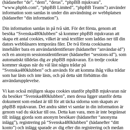
(hädanefter “de”, “dem”, “deras”, “phpBB mjukvara”,
“www.phpbb.com”, “phpBB Limited”, “phpBB Teams”) använder
information som samlas in under din användning av webbplatsen
(hädanefter “din information”).
Din information samlas in på två sätt. För det första, genom att
besöka “Svenska480klubben” så kommer phpBB mjukvaran att
skapa ett antal cookies, vilket är små textfiler som laddas ner till din
dators webbläsares temporära filer. De två första cookisarna
innehåller bara en användaridentifierare (hädanefter “användar-id”)
och en anonym sessionsidentifierare (hädanefter “sessions-id”), som
automatiskt tilldelas dig av phpBB mjukvaran. En tredje cookie
kommer skapas när du väl läst några trådar på
“Svenska480klubben” och används för att komma ihåg vilka trådar
som har lästs och inte lästs, och på detta sätt förbättras din
användarupplevelse.
Vi kan också möjligen skapa cookies utanför phpBB mjukvaran när
du besöker “Svenska480klubben”, men dessa ligger utanför detta
dokument som endast är till för att täcka sidorna som skapats av
phpBB mjukvaran. Det andra sättet vi samlar in din information är
genom vad du skickar till oss. Detta kan vara, men är inte begränsat
till: inlägg gjorda som anonym besökare (hädanefter “anonyma
inlägg”), registrering på “Svenska480klubben” (hädanefter “ditt
konto”) och inlägg sparade av dig efter din registrering och medan