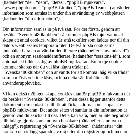
(hädanefter “de”, “dem”, “deras”, “phpBB mjukvara”,
“www.phpbb.com”, “phpBB Limited”, “phpBB Teams”) använder
information som samlas in under din användning av webbplatsen
(hädanefter “din information”).
Din information samlas in på två sätt. För det första, genom att
besöka “Svenska480klubben” så kommer phpBB mjukvaran att
skapa ett antal cookies, vilket är små textfiler som laddas ner till din
dators webbläsares temporära filer. De två första cookisarna
innehåller bara en användaridentifierare (hädanefter “användar-id”)
och en anonym sessionsidentifierare (hädanefter “sessions-id”), som
automatiskt tilldelas dig av phpBB mjukvaran. En tredje cookie
kommer skapas när du väl läst några trådar på
“Svenska480klubben” och används för att komma ihåg vilka trådar
som har lästs och inte lästs, och på detta sätt förbättras din
användarupplevelse.
Vi kan också möjligen skapa cookies utanför phpBB mjukvaran när
du besöker “Svenska480klubben”, men dessa ligger utanför detta
dokument som endast är till för att täcka sidorna som skapats av
phpBB mjukvaran. Det andra sättet vi samlar in din information är
genom vad du skickar till oss. Detta kan vara, men är inte begränsat
till: inlägg gjorda som anonym besökare (hädanefter “anonyma
inlägg”), registrering på “Svenska480klubben” (hädanefter “ditt
konto”) och inlägg sparade av dig efter din registrering och medan