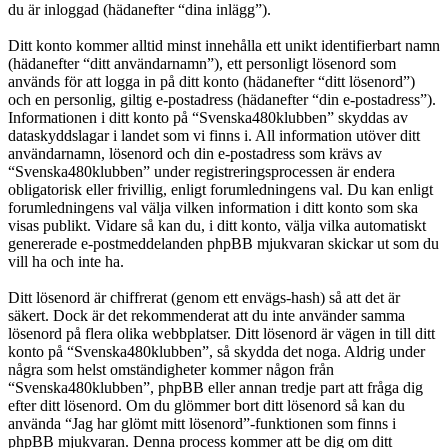
du är inloggad (hädanefter “dina inlägg”).
Ditt konto kommer alltid minst innehålla ett unikt identifierbart namn
(hädanefter “ditt användarnamn”), ett personligt lösenord som
används för att logga in på ditt konto (hädanefter “ditt lösenord”)
och en personlig, giltig e-postadress (hädanefter “din e-postadress”).
Informationen i ditt konto på “Svenska480klubben” skyddas av
dataskyddslagar i landet som vi finns i. All information utöver ditt
användarnamn, lösenord och din e-postadress som krävs av
“Svenska480klubben” under registreringsprocessen är endera
obligatorisk eller frivillig, enligt forumledningens val. Du kan enligt
forumledningens val välja vilken information i ditt konto som ska
visas publikt. Vidare så kan du, i ditt konto, välja vilka automatiskt
genererade e-postmeddelanden phpBB mjukvaran skickar ut som du
vill ha och inte ha.
Ditt lösenord är chiffrerat (genom ett envägs-hash) så att det är
säkert. Dock är det rekommenderat att du inte använder samma
lösenord på flera olika webbplatser. Ditt lösenord är vägen in till ditt
konto på “Svenska480klubben”, så skydda det noga. Aldrig under
några som helst omständigheter kommer någon från
“Svenska480klubben”, phpBB eller annan tredje part att fråga dig
efter ditt lösenord. Om du glömmer bort ditt lösenord så kan du
använda “Jag har glömt mitt lösenord”-funktionen som finns i
phpBB mjukvaran. Denna process kommer att be dig om ditt