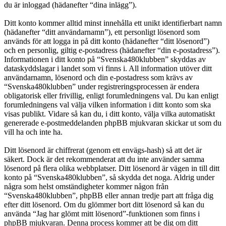
du är inloggad (hädanefter “dina inlägg”).
Ditt konto kommer alltid minst innehålla ett unikt identifierbart namn
(hädanefter “ditt användarnamn”), ett personligt lösenord som
används för att logga in på ditt konto (hädanefter “ditt lösenord”)
och en personlig, giltig e-postadress (hädanefter “din e-postadress”).
Informationen i ditt konto på “Svenska480klubben” skyddas av
dataskyddslagar i landet som vi finns i. All information utöver ditt
användarnamn, lösenord och din e-postadress som krävs av
“Svenska480klubben” under registreringsprocessen är endera
obligatorisk eller frivillig, enligt forumledningens val. Du kan enligt
forumledningens val välja vilken information i ditt konto som ska
visas publikt. Vidare så kan du, i ditt konto, välja vilka automatiskt
genererade e-postmeddelanden phpBB mjukvaran skickar ut som du
vill ha och inte ha.
Ditt lösenord är chiffrerat (genom ett envägs-hash) så att det är
säkert. Dock är det rekommenderat att du inte använder samma
lösenord på flera olika webbplatser. Ditt lösenord är vägen in till ditt
konto på “Svenska480klubben”, så skydda det noga. Aldrig under
några som helst omständigheter kommer någon från
“Svenska480klubben”, phpBB eller annan tredje part att fråga dig
efter ditt lösenord. Om du glömmer bort ditt lösenord så kan du
använda “Jag har glömt mitt lösenord”-funktionen som finns i
phpBB mjukvaran. Denna process kommer att be dig om ditt