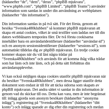
(hädanefter “de”, “dem”, “deras”, “phpBB mjukvara”,
“www.phpbb.com”, “phpBB Limited”, “phpBB Teams”) använder
information som samlas in under din användning av webbplatsen
(hädanefter “din information”).
Din information samlas in på två sätt. För det första, genom att
besöka “Svenska480klubben” så kommer phpBB mjukvaran att
skapa ett antal cookies, vilket är små textfiler som laddas ner till din
dators webbläsares temporära filer. De två första cookisarna
innehåller bara en användaridentifierare (hädanefter “användar-id”)
och en anonym sessionsidentifierare (hädanefter “sessions-id”), som
automatiskt tilldelas dig av phpBB mjukvaran. En tredje cookie
kommer skapas när du väl läst några trådar på
“Svenska480klubben” och används för att komma ihåg vilka trådar
som har lästs och inte lästs, och på detta sätt förbättras din
användarupplevelse.
Vi kan också möjligen skapa cookies utanför phpBB mjukvaran när
du besöker “Svenska480klubben”, men dessa ligger utanför detta
dokument som endast är till för att täcka sidorna som skapats av
phpBB mjukvaran. Det andra sättet vi samlar in din information är
genom vad du skickar till oss. Detta kan vara, men är inte begränsat
till: inlägg gjorda som anonym besökare (hädanefter “anonyma
inlägg”), registrering på “Svenska480klubben” (hädanefter “ditt
konto”) och inlägg sparade av dig efter din registrering och medan