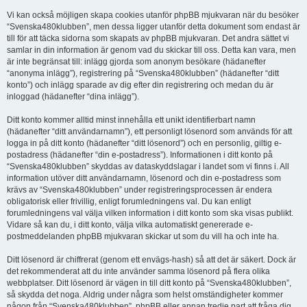
Vi kan också möjligen skapa cookies utanför phpBB mjukvaran när du besöker
“Svenska480klubben”, men dessa ligger utanför detta dokument som endast är
till för att täcka sidorna som skapats av phpBB mjukvaran. Det andra sättet vi
samlar in din information är genom vad du skickar till oss. Detta kan vara, men
är inte begränsat till: inlägg gjorda som anonym besökare (hädanefter
“anonyma inlägg”), registrering på “Svenska480klubben” (hädanefter “ditt
konto”) och inlägg sparade av dig efter din registrering och medan du är
inloggad (hädanefter “dina inlägg”).
Ditt konto kommer alltid minst innehålla ett unikt identifierbart namn
(hädanefter “ditt användarnamn”), ett personligt lösenord som används för att
logga in på ditt konto (hädanefter “ditt lösenord”) och en personlig, giltig e-
postadress (hädanefter “din e-postadress”). Informationen i ditt konto på
“Svenska480klubben” skyddas av dataskyddslagar i landet som vi finns i. All
information utöver ditt användarnamn, lösenord och din e-postadress som
krävs av “Svenska480klubben” under registreringsprocessen är endera
obligatorisk eller frivillig, enligt forumledningens val. Du kan enligt
forumledningens val välja vilken information i ditt konto som ska visas publikt.
Vidare så kan du, i ditt konto, välja vilka automatiskt genererade e-
postmeddelanden phpBB mjukvaran skickar ut som du vill ha och inte ha.
Ditt lösenord är chiffrerat (genom ett envägs-hash) så att det är säkert. Dock är
det rekommenderat att du inte använder samma lösenord på flera olika
webbplatser. Ditt lösenord är vägen in till ditt konto på “Svenska480klubben”,
så skydda det noga. Aldrig under några som helst omständigheter kommer
någon från “Svenska480klubben”, phpBB eller annan tredje part att fråga dig