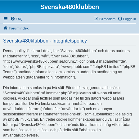
Svenska480klubben
FAQ
Bli medlem
Logga in
Forumindex
Svenska480klubben - Integritetspolicy
Denna policy förklarar i detalj hur “Svenska480klubben” och deras partners
(hädanefter “vi”, “oss”, “vår”, “Svenska480klubben”,
“https://www.svenska480klubben.se/forum1”) och phpBB (hädanefter “de”,
“dem”, “deras”, “phpBB mjukvara”, “www.phpbb.com”, “phpBB Limited”, “phpBB
Teams”) använder information som samlas in under din användning av
webbplatsen (hädanefter “din information”).
Din information samlas in på två sätt. För det första, genom att besöka
“Svenska480klubben” så kommer phpBB mjukvaran att skapa ett antal
cookies, vilket är små textfiler som laddas ner till din dators webbläsares
temporära filer. De två första cookisarna innehåller bara en
användaridentifierare (hädanefter “användar-id”) och en anonym
sessionsidentifierare (hädanefter “sessions-id”), som automatiskt tilldelas dig
av phpBB mjukvaran. En tredje cookie kommer skapas när du väl läst några
trådar på “Svenska480klubben” och används för att komma ihåg vilka trådar
som har lästs och inte lästs, och på detta sätt förbättras din
användarupplevelse.