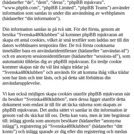
(hädanefter “de”, “dem”, “deras”, “phpBB mjukvara”,
“www.phpbb.com”, “phpBB Limited”, “phpBB Teams”) använder
information som samlas in under din användning av webbplatsen
(hädanefter “din information”).
Din information samlas in på två sätt. För det första, genom att
besöka “Svenska480klubben” så kommer phpBB mjukvaran att
skapa ett antal cookies, vilket är små textfiler som laddas ner till din
dators webbläsares temporära filer. De två första cookisarna
innehåller bara en användaridentifierare (hädanefter “användar-id”)
och en anonym sessionsidentifierare (hädanefter “sessions-id”), som
automatiskt tilldelas dig av phpBB mjukvaran. En tredje cookie
kommer skapas när du väl läst några trådar på
“Svenska480klubben” och används för att komma ihåg vilka trådar
som har lästs och inte lästs, och på detta sätt förbättras din
användarupplevelse.
Vi kan också möjligen skapa cookies utanför phpBB mjukvaran när
du besöker “Svenska480klubben”, men dessa ligger utanför detta
dokument som endast är till för att täcka sidorna som skapats av
phpBB mjukvaran. Det andra sättet vi samlar in din information är
genom vad du skickar till oss. Detta kan vara, men är inte begränsat
till: inlägg gjorda som anonym besökare (hädanefter “anonyma
inlägg”), registrering på “Svenska480klubben” (hädanefter “ditt
konto”) och inlägg sparade av dig efter din registrering och medan