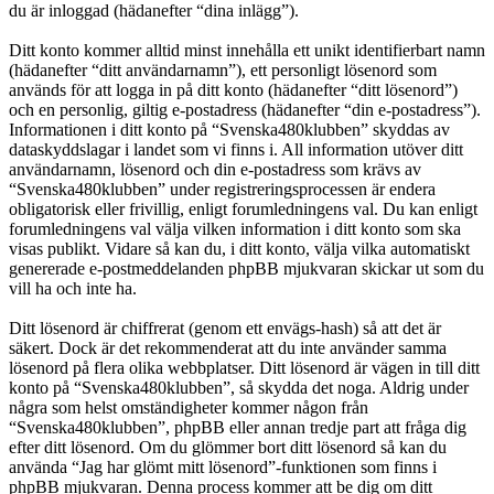
du är inloggad (hädanefter “dina inlägg”).
Ditt konto kommer alltid minst innehålla ett unikt identifierbart namn
(hädanefter “ditt användarnamn”), ett personligt lösenord som
används för att logga in på ditt konto (hädanefter “ditt lösenord”)
och en personlig, giltig e-postadress (hädanefter “din e-postadress”).
Informationen i ditt konto på “Svenska480klubben” skyddas av
dataskyddslagar i landet som vi finns i. All information utöver ditt
användarnamn, lösenord och din e-postadress som krävs av
“Svenska480klubben” under registreringsprocessen är endera
obligatorisk eller frivillig, enligt forumledningens val. Du kan enligt
forumledningens val välja vilken information i ditt konto som ska
visas publikt. Vidare så kan du, i ditt konto, välja vilka automatiskt
genererade e-postmeddelanden phpBB mjukvaran skickar ut som du
vill ha och inte ha.
Ditt lösenord är chiffrerat (genom ett envägs-hash) så att det är
säkert. Dock är det rekommenderat att du inte använder samma
lösenord på flera olika webbplatser. Ditt lösenord är vägen in till ditt
konto på “Svenska480klubben”, så skydda det noga. Aldrig under
några som helst omständigheter kommer någon från
“Svenska480klubben”, phpBB eller annan tredje part att fråga dig
efter ditt lösenord. Om du glömmer bort ditt lösenord så kan du
använda “Jag har glömt mitt lösenord”-funktionen som finns i
phpBB mjukvaran. Denna process kommer att be dig om ditt