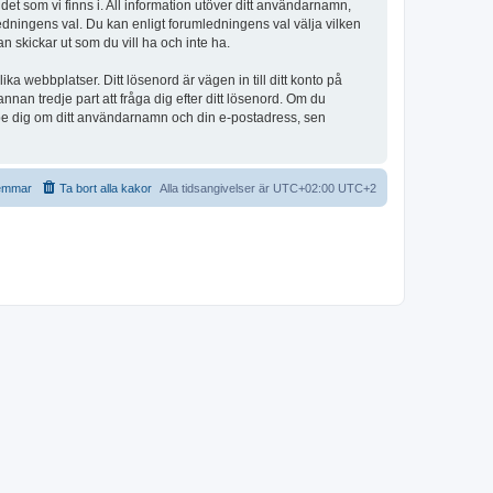
et som vi finns i. All information utöver ditt användarnamn,
edningens val. Du kan enligt forumledningens val välja vilken
n skickar ut som du vill ha och inte ha.
a webbplatser. Ditt lösenord är vägen in till ditt konto på
 tredje part att fråga dig efter ditt lösenord. Om du
be dig om ditt användarnamn och din e-postadress, sen
emmar
Ta bort alla kakor
Alla tidsangivelser är UTC+02:00 UTC+2