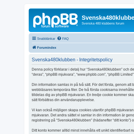
Svenska480klubb
Svenska 480 klubbens forum
Snabblänkar
FAQ
Forumindex
Svenska480klubben - Integritetspolicy
Denna policy förklarar i detalj hur “Svenska480klubben” och de
“deras”, “phpBB mjukvara”, “www.phpbb.com”, “phpBB Limited”,
Din information samlas in på två sätt. För det första, genom at
webbläsares temporära filer. De två första cookisarna innehåll
tilldelas dig av phpBB mjukvaran. En tredje cookie kommer skap
sätt förbättras din användarupplevelse.
Vi kan också möjligen skapa cookies utanför phpBB mjukvaran 
mjukvaran. Det andra sättet vi samlar in din information är gen
registrering på “Svenska480klubben” (hädanefter “ditt konto”) o
Ditt konto kommer alltid minst innehålla ett unikt identifierbart