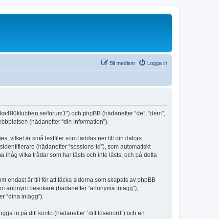
Bli medlem
Logga in
enska480klubben.se/forum1”) och phpBB (hädanefter “de”, “dem”,
bplatsen (hädanefter “din information”).
vilket är små textfiler som laddas ner till din dators
identifierare (hädanefter “sessions-id”), som automatiskt
håg vilka trådar som har lästs och inte lästs, och på detta
endast är till för att täcka sidorna som skapats av phpBB
da som anonym besökare (hädanefter “anonyma inlägg”),
r “dina inlägg”).
ogga in på ditt konto (hädanefter “ditt lösenord”) och en