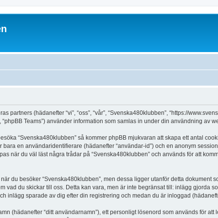
en
ras partners (hädanefter “vi”, “oss”, “vår”, “Svenska480klubben”, “https://www.sv
 “phpBB Teams”) använder information som samlas in under din användning av web
t besöka “Svenska480klubben” så kommer phpBB mjukvaran att skapa ett antal cookies, 
er bara en användaridentifierare (hädanefter “användar-id”) och en anonym sessions
as när du väl läst några trådar på “Svenska480klubben” och används för att komma i
när du besöker “Svenska480klubben”, men dessa ligger utanför detta dokument som 
om vad du skickar till oss. Detta kan vara, men är inte begränsat till: inlägg gjor
ch inlägg sparade av dig efter din registrering och medan du är inloggad (hädanefte
 namn (hädanefter “ditt användarnamn”), ett personligt lösenord som används för att l