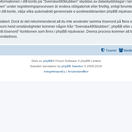
 Informationen i ditt konto på “Svenska480klubben” skyddas av dataskyddslagar i land
under registreringsprocessen är endera obligatorisk eller frivillig, enligt foruml
, i ditt konto, välja vilka automatiskt genererade e-postmeddelanden phpBB mjukvara
r säkert. Dock är det rekommenderat att du inte använder samma lösenord på flera olik
om helst omständigheter kommer någon från “Svenska480klubben”, phpBB eller annan
mitt lösenord”-funktionen som finns i phpBB mjukvaran. Denna process kommer att 
-postadress.
Teamet
Medl
Drivs av
phpBB
® Forum Software © phpBB Limited
Swedish translation by
phpBB Sweden
© 2006-2018
Integritetspolicy
|
Användarvillkor