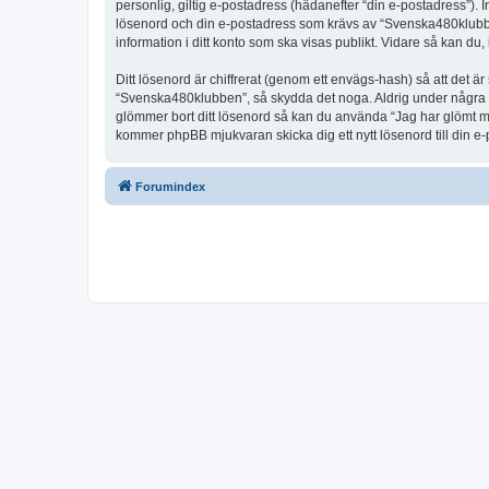
personlig, giltig e-postadress (hädanefter “din e-postadress”).
lösenord och din e-postadress som krävs av “Svenska480klubben” 
information i ditt konto som ska visas publikt. Vidare så kan du
Ditt lösenord är chiffrerat (genom ett envägs-hash) så att det ä
“Svenska480klubben”, så skydda det noga. Aldrig under några s
glömmer bort ditt lösenord så kan du använda “Jag har glömt 
kommer phpBB mjukvaran skicka dig ett nytt lösenord till din e
Forumindex