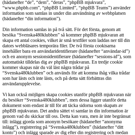
(hädanefter “de”, “dem”, “deras”, “phpBB mjukvara”,
“www.phpbb.com”, “phpBB Limited”, “phpBB Teams”) använder
information som samlas in under din användning av webbplatsen
(hädanefter “din information”).
Din information samlas in på två sätt. För det första, genom att
besöka “Svenska480klubben” så kommer phpBB mjukvaran att
skapa ett antal cookies, vilket är små textfiler som laddas ner till din
dators webbläsares temporära filer. De två första cookisarna
innehåller bara en användaridentifierare (hädanefter “användar-id”)
och en anonym sessionsidentifierare (hädanefter “sessions-id”), som
automatiskt tilldelas dig av phpBB mjukvaran. En tredje cookie
kommer skapas när du väl läst några trådar på
“Svenska480klubben” och används för att komma ihåg vilka trådar
som har lästs och inte lästs, och på detta sätt förbättras din
användarupplevelse.
Vi kan också möjligen skapa cookies utanför phpBB mjukvaran när
du besöker “Svenska480klubben”, men dessa ligger utanför detta
dokument som endast är till för att täcka sidorna som skapats av
phpBB mjukvaran. Det andra sättet vi samlar in din information är
genom vad du skickar till oss. Detta kan vara, men är inte begränsat
till: inlägg gjorda som anonym besökare (hädanefter “anonyma
inlägg”), registrering på “Svenska480klubben” (hädanefter “ditt
konto”) och inlägg sparade av dig efter din registrering och medan