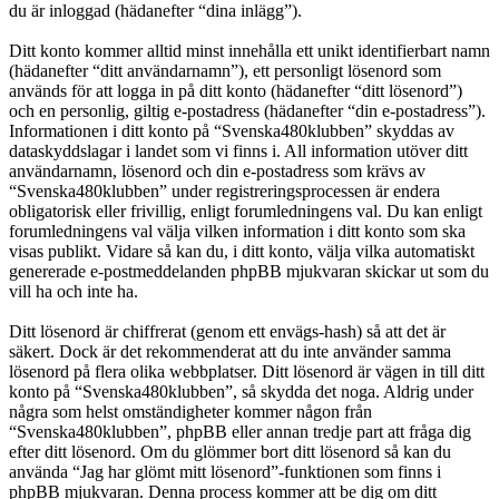
du är inloggad (hädanefter “dina inlägg”).
Ditt konto kommer alltid minst innehålla ett unikt identifierbart namn
(hädanefter “ditt användarnamn”), ett personligt lösenord som
används för att logga in på ditt konto (hädanefter “ditt lösenord”)
och en personlig, giltig e-postadress (hädanefter “din e-postadress”).
Informationen i ditt konto på “Svenska480klubben” skyddas av
dataskyddslagar i landet som vi finns i. All information utöver ditt
användarnamn, lösenord och din e-postadress som krävs av
“Svenska480klubben” under registreringsprocessen är endera
obligatorisk eller frivillig, enligt forumledningens val. Du kan enligt
forumledningens val välja vilken information i ditt konto som ska
visas publikt. Vidare så kan du, i ditt konto, välja vilka automatiskt
genererade e-postmeddelanden phpBB mjukvaran skickar ut som du
vill ha och inte ha.
Ditt lösenord är chiffrerat (genom ett envägs-hash) så att det är
säkert. Dock är det rekommenderat att du inte använder samma
lösenord på flera olika webbplatser. Ditt lösenord är vägen in till ditt
konto på “Svenska480klubben”, så skydda det noga. Aldrig under
några som helst omständigheter kommer någon från
“Svenska480klubben”, phpBB eller annan tredje part att fråga dig
efter ditt lösenord. Om du glömmer bort ditt lösenord så kan du
använda “Jag har glömt mitt lösenord”-funktionen som finns i
phpBB mjukvaran. Denna process kommer att be dig om ditt