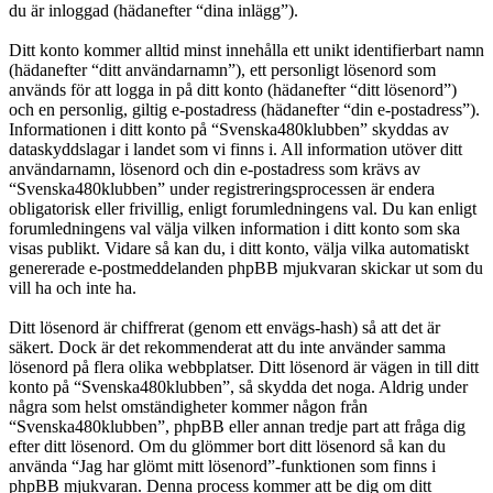
du är inloggad (hädanefter “dina inlägg”).
Ditt konto kommer alltid minst innehålla ett unikt identifierbart namn
(hädanefter “ditt användarnamn”), ett personligt lösenord som
används för att logga in på ditt konto (hädanefter “ditt lösenord”)
och en personlig, giltig e-postadress (hädanefter “din e-postadress”).
Informationen i ditt konto på “Svenska480klubben” skyddas av
dataskyddslagar i landet som vi finns i. All information utöver ditt
användarnamn, lösenord och din e-postadress som krävs av
“Svenska480klubben” under registreringsprocessen är endera
obligatorisk eller frivillig, enligt forumledningens val. Du kan enligt
forumledningens val välja vilken information i ditt konto som ska
visas publikt. Vidare så kan du, i ditt konto, välja vilka automatiskt
genererade e-postmeddelanden phpBB mjukvaran skickar ut som du
vill ha och inte ha.
Ditt lösenord är chiffrerat (genom ett envägs-hash) så att det är
säkert. Dock är det rekommenderat att du inte använder samma
lösenord på flera olika webbplatser. Ditt lösenord är vägen in till ditt
konto på “Svenska480klubben”, så skydda det noga. Aldrig under
några som helst omständigheter kommer någon från
“Svenska480klubben”, phpBB eller annan tredje part att fråga dig
efter ditt lösenord. Om du glömmer bort ditt lösenord så kan du
använda “Jag har glömt mitt lösenord”-funktionen som finns i
phpBB mjukvaran. Denna process kommer att be dig om ditt