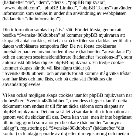
(hädanefter “de”, “dem”, “deras”, “phpBB mjukvara”,
“www.phpbb.com”, “phpBB Limited”, “phpBB Teams”) använder
information som samlas in under din användning av webbplatsen
(hädanefter “din information”).
Din information samlas in på två sätt. För det första, genom att
besöka “Svenska480klubben” så kommer phpBB mjukvaran att
skapa ett antal cookies, vilket är små textfiler som laddas ner till din
dators webbläsares temporära filer. De två första cookisarna
innehåller bara en användaridentifierare (hädanefter “användar-id”)
och en anonym sessionsidentifierare (hädanefter “sessions-id”), som
automatiskt tilldelas dig av phpBB mjukvaran. En tredje cookie
kommer skapas när du väl läst några trådar på
“Svenska480klubben” och används för att komma ihåg vilka trådar
som har lästs och inte lästs, och på detta sätt förbättras din
användarupplevelse.
Vi kan också möjligen skapa cookies utanför phpBB mjukvaran när
du besöker “Svenska480klubben”, men dessa ligger utanför detta
dokument som endast är till för att täcka sidorna som skapats av
phpBB mjukvaran. Det andra sättet vi samlar in din information är
genom vad du skickar till oss. Detta kan vara, men är inte begränsat
till: inlägg gjorda som anonym besökare (hädanefter “anonyma
inlägg”), registrering på “Svenska480klubben” (hädanefter “ditt
konto”) och inlägg sparade av dig efter din registrering och medan