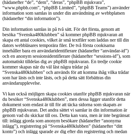
(hädanefter “de”, “dem”, “deras”, “phpBB mjukvara”,
“www.phpbb.com”, “phpBB Limited”, “phpBB Teams”) använder
information som samlas in under din användning av webbplatsen
(hädanefter “din information”).
Din information samlas in på två sätt. För det första, genom att
besöka “Svenska480klubben” så kommer phpBB mjukvaran att
skapa ett antal cookies, vilket är små textfiler som laddas ner till din
dators webbläsares temporära filer. De två första cookisarna
innehåller bara en användaridentifierare (hädanefter “användar-id”)
och en anonym sessionsidentifierare (hädanefter “sessions-id”), som
automatiskt tilldelas dig av phpBB mjukvaran. En tredje cookie
kommer skapas när du väl läst några trådar på
“Svenska480klubben” och används för att komma ihåg vilka trådar
som har lästs och inte lästs, och på detta sätt förbättras din
användarupplevelse.
Vi kan också möjligen skapa cookies utanför phpBB mjukvaran när
du besöker “Svenska480klubben”, men dessa ligger utanför detta
dokument som endast är till för att täcka sidorna som skapats av
phpBB mjukvaran. Det andra sättet vi samlar in din information är
genom vad du skickar till oss. Detta kan vara, men är inte begränsat
till: inlägg gjorda som anonym besökare (hädanefter “anonyma
inlägg”), registrering på “Svenska480klubben” (hädanefter “ditt
konto”) och inlägg sparade av dig efter din registrering och medan