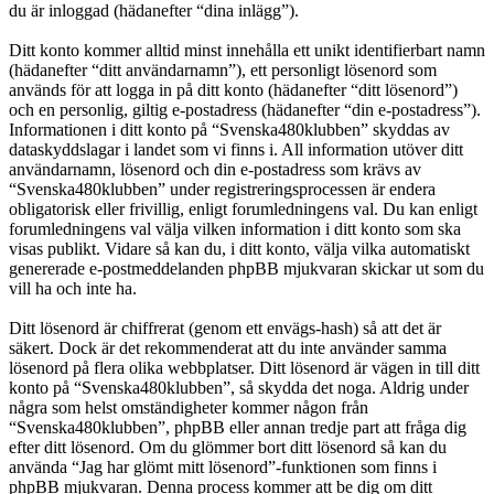
du är inloggad (hädanefter “dina inlägg”).
Ditt konto kommer alltid minst innehålla ett unikt identifierbart namn
(hädanefter “ditt användarnamn”), ett personligt lösenord som
används för att logga in på ditt konto (hädanefter “ditt lösenord”)
och en personlig, giltig e-postadress (hädanefter “din e-postadress”).
Informationen i ditt konto på “Svenska480klubben” skyddas av
dataskyddslagar i landet som vi finns i. All information utöver ditt
användarnamn, lösenord och din e-postadress som krävs av
“Svenska480klubben” under registreringsprocessen är endera
obligatorisk eller frivillig, enligt forumledningens val. Du kan enligt
forumledningens val välja vilken information i ditt konto som ska
visas publikt. Vidare så kan du, i ditt konto, välja vilka automatiskt
genererade e-postmeddelanden phpBB mjukvaran skickar ut som du
vill ha och inte ha.
Ditt lösenord är chiffrerat (genom ett envägs-hash) så att det är
säkert. Dock är det rekommenderat att du inte använder samma
lösenord på flera olika webbplatser. Ditt lösenord är vägen in till ditt
konto på “Svenska480klubben”, så skydda det noga. Aldrig under
några som helst omständigheter kommer någon från
“Svenska480klubben”, phpBB eller annan tredje part att fråga dig
efter ditt lösenord. Om du glömmer bort ditt lösenord så kan du
använda “Jag har glömt mitt lösenord”-funktionen som finns i
phpBB mjukvaran. Denna process kommer att be dig om ditt