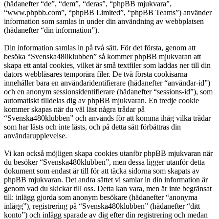
(hädanefter “de”, “dem”, “deras”, “phpBB mjukvara”,
“www.phpbb.com”, “phpBB Limited”, “phpBB Teams”) använder
information som samlas in under din användning av webbplatsen
(hädanefter “din information”).
Din information samlas in på två sätt. För det första, genom att
besöka “Svenska480klubben” så kommer phpBB mjukvaran att
skapa ett antal cookies, vilket är små textfiler som laddas ner till din
dators webbläsares temporära filer. De två första cookisarna
innehåller bara en användaridentifierare (hädanefter “användar-id”)
och en anonym sessionsidentifierare (hädanefter “sessions-id”), som
automatiskt tilldelas dig av phpBB mjukvaran. En tredje cookie
kommer skapas när du väl läst några trådar på
“Svenska480klubben” och används för att komma ihåg vilka trådar
som har lästs och inte lästs, och på detta sätt förbättras din
användarupplevelse.
Vi kan också möjligen skapa cookies utanför phpBB mjukvaran när
du besöker “Svenska480klubben”, men dessa ligger utanför detta
dokument som endast är till för att täcka sidorna som skapats av
phpBB mjukvaran. Det andra sättet vi samlar in din information är
genom vad du skickar till oss. Detta kan vara, men är inte begränsat
till: inlägg gjorda som anonym besökare (hädanefter “anonyma
inlägg”), registrering på “Svenska480klubben” (hädanefter “ditt
konto”) och inlägg sparade av dig efter din registrering och medan