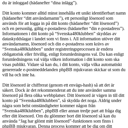
du är inloggad (hädanefter “dina inlägg”).
Ditt konto kommer alltid minst innehålla ett unikt identifierbart namn
(hädanefter “ditt användarnamn”), ett personligt lösenord som
används för att logga in på ditt konto (hädanefter “ditt lösenord”)
och en personlig, giltig e-postadress (hädanefter “din e-postadress”).
Informationen i ditt konto på “Svenska480klubben” skyddas av
dataskyddslagar i landet som vi finns i. All information utöver ditt
användarnamn, lösenord och din e-postadress som krävs av
“Svenska480klubben” under registreringsprocessen är endera
obligatorisk eller frivillig, enligt forumledningens val. Du kan enligt
forumledningens val välja vilken information i ditt konto som ska
visas publikt. Vidare så kan du, i ditt konto, välja vilka automatiskt
genererade e-postmeddelanden phpBB mjukvaran skickar ut som du
vill ha och inte ha.
Ditt lösenord är chiffrerat (genom ett envägs-hash) så att det är
säkert. Dock är det rekommenderat att du inte använder samma
lösenord på flera olika webbplatser. Ditt lösenord är vägen in till ditt
konto på “Svenska480klubben”, så skydda det noga. Aldrig under
några som helst omständigheter kommer någon från
“Svenska480klubben”, phpBB eller annan tredje part att fråga dig
efter ditt lösenord. Om du glömmer bort ditt lösenord så kan du
använda “Jag har glömt mitt lösenord”-funktionen som finns i
phpBB mjukvaran. Denna process kommer att be dig om ditt