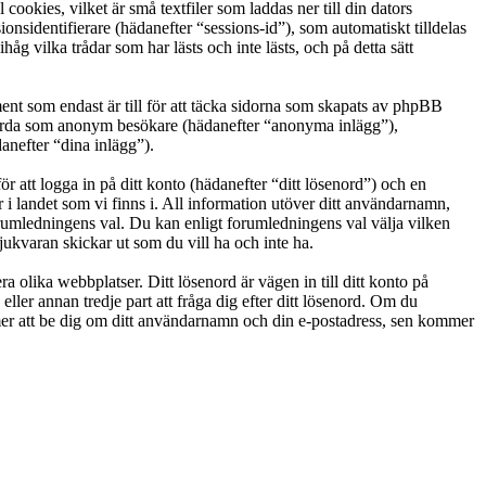
okies, vilket är små textfiler som laddas ner till din dators
nsidentifierare (hädanefter “sessions-id”), som automatiskt tilldelas
vilka trådar som har lästs och inte lästs, och på detta sätt
t som endast är till för att täcka sidorna som skapats av phpBB
g gjorda som anonym besökare (hädanefter “anonyma inlägg”),
anefter “dina inlägg”).
r att logga in på ditt konto (hädanefter “ditt lösenord”) och en
i landet som vi finns i. All information utöver ditt användarnamn,
orumledningens val. Du kan enligt forumledningens val välja vilken
ukvaran skickar ut som du vill ha och inte ha.
a olika webbplatser. Ditt lösenord är vägen in till ditt konto på
 annan tredje part att fråga dig efter ditt lösenord. Om du
r att be dig om ditt användarnamn och din e-postadress, sen kommer