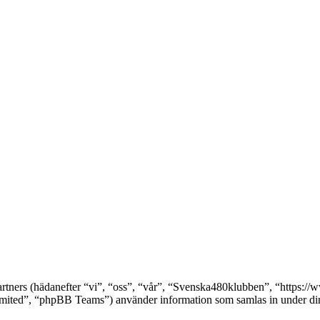
partners (hädanefter “vi”, “oss”, “vår”, “Svenska480klubben”, “https
ed”, “phpBB Teams”) använder information som samlas in under din a