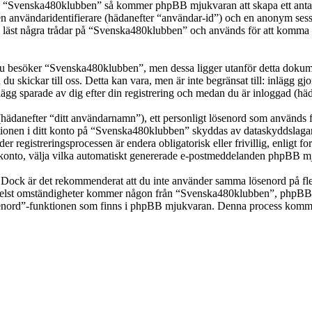
ka “Svenska480klubben” så kommer phpBB mjukvaran att skapa ett antal co
en användaridentifierare (hädanefter “användar-id”) och en anonym sessio
st några trådar på “Svenska480klubben” och används för att komma ihåg 
 besöker “Svenska480klubben”, men dessa ligger utanför detta dokumen
 du skickar till oss. Detta kan vara, men är inte begränsat till: inläg
ägg sparade av dig efter din registrering och medan du är inloggad (häd
(hädanefter “ditt användarnamn”), ett personligt lösenord som används fö
mationen i ditt konto på “Svenska480klubben” skyddas av dataskyddslagar 
registreringsprocessen är endera obligatorisk eller frivillig, enligt f
itt konto, välja vilka automatiskt genererade e-postmeddelanden phpBB mj
t. Dock är det rekommenderat att du inte använder samma lösenord på fler
st omständigheter kommer någon från “Svenska480klubben”, phpBB eller
ösenord”-funktionen som finns i phpBB mjukvaran. Denna process komme