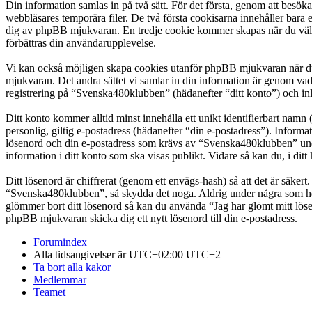
Din information samlas in på två sätt. För det första, genom att besö
webbläsares temporära filer. De två första cookisarna innehåller bara 
dig av phpBB mjukvaran. En tredje cookie kommer skapas när du väl lä
förbättras din användarupplevelse.
Vi kan också möjligen skapa cookies utanför phpBB mjukvaran när du
mjukvaran. Det andra sättet vi samlar in din information är genom vad
registrering på “Svenska480klubben” (hädanefter “ditt konto”) och inl
Ditt konto kommer alltid minst innehålla ett unikt identifierbart namn 
personlig, giltig e-postadress (hädanefter “din e-postadress”). Infor
lösenord och din e-postadress som krävs av “Svenska480klubben” under 
information i ditt konto som ska visas publikt. Vidare så kan du, i d
Ditt lösenord är chiffrerat (genom ett envägs-hash) så att det är säker
“Svenska480klubben”, så skydda det noga. Aldrig under några som hel
glömmer bort ditt lösenord så kan du använda “Jag har glömt mitt l
phpBB mjukvaran skicka dig ett nytt lösenord till din e-postadress.
Forumindex
Alla tidsangivelser är UTC+02:00 UTC+2
Ta bort alla kakor
Medlemmar
Teamet