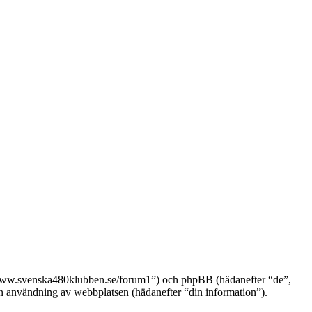
://www.svenska480klubben.se/forum1”) och phpBB (hädanefter “de”,
nvändning av webbplatsen (hädanefter “din information”).